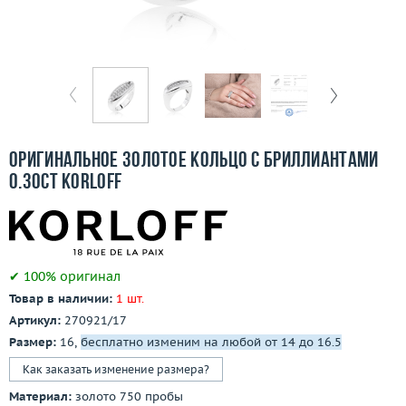
Бесплатная доставка
Покупка и оплата
О компании
Ломбард
Оригинальное золотое кольцо c бриллиантами
Контакты
0.30ct Korloff
3D-тур по шоуруму
Заказать звонок
✔ 100% оригинал
Товар в наличии:
1 шт.
Артикул:
270921/17
Размер:
16,
бесплатно изменим на любой от 14 до 16.5
Как заказать изменение размера?
Материал:
золото 750 пробы