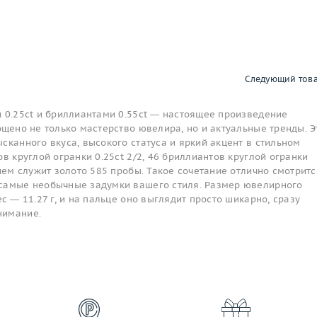
Следующий тов
и 0.25ct и бриллиантами 0.55ct — настоящее произведение
ощено не только мастерство ювелира, но и актуальные тренды. Э
сканного вкуса, высокого статуса и яркий акцент в стильном
ов круглой огранки 0.25ct 2/2, 46 бриллиантов круглой огранки
нием служит золото 585 пробы. Такое сочетание отлично смотритс
самые необычные задумки вашего стиля. Размер ювелирного
с — 11.27 г, и на пальце оно выглядит просто шикарно, сразу
нимание.