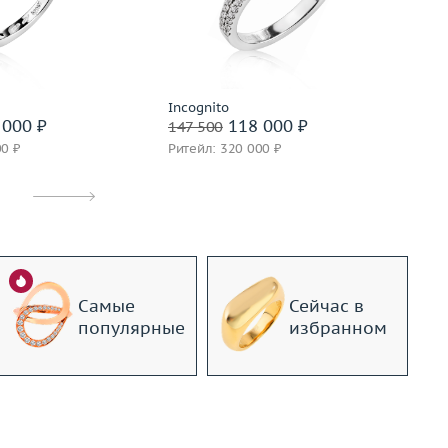
2.35
Материал
золото 585 пробы
Ве
золото 750 пробы
М
Подробнее
дробнее
Incognito
Ge
000 ₽
118 000 ₽
147 500
14
00 ₽
Ритейл: 320 000 ₽
Ри
Самые
Сейчас в
популярные
избранном