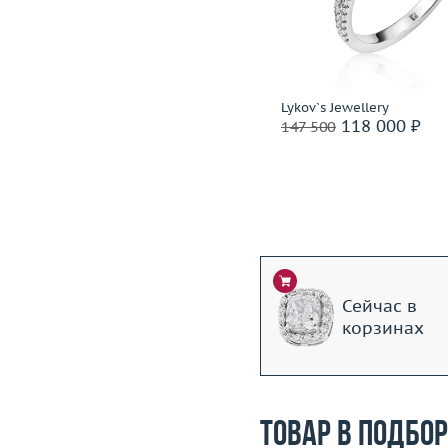
Вес (г)
2.5
Вес (г)
Материал
золото 750 пробы
Материал
золото 585
Подробнее
Подробнее
Pomellato
Lykov`s Jewellery
118 400 ₽
118 000 ₽
148 000
147 500
Ритейл: 294 000 ₽
Сейчас в
корзинах
Товар в подбо