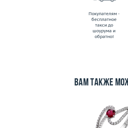
Покупателям -
бесплатное
такси до
шоурума и
обратно!
ЗАКАЗАТЬ ТАКСИ
Вам также мо
Размер
16.5
Размер