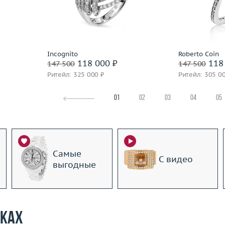
2.52
Материал
золото 585 пробы
Вес (г)
 пробы
Материал
Подробнее
По
Incognito
Roberto Coin
118 000 ₽
118 
147 500
147 500
Ритейл: 325 000 ₽
Ритейл: 305 0
01
02
03
04
05
Самые
С видео
выгодные
рках