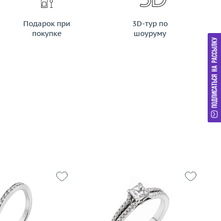
Подарок при
3D-тур по
покупке
шоуруму
Размер
16
17
Вес (г)
2.67
Р