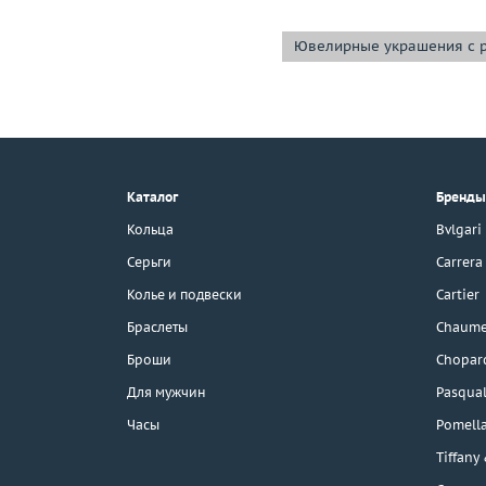
Ювелирные украшения с 
+7 (495) 190-78-88
8 (800) 777-17-88
г. Москва, Тихвинский пер., д. 7,
Каталог
Бренды
стр. 1.
3D-тур по шоуруму
Кольца
Bvlgari
Бесплатная парковка
Серьги
Carrera
Колье и подвески
Cartier
Браслеты
Chaume
Каталог
Броши
Chopar
Бренды
Для мужчин
Pasqual
Часы
Pomell
Распродажа
Tiffany