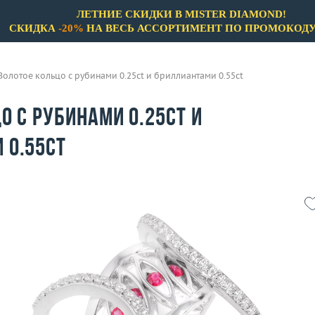
ЛЕТНИЕ СКИДКИ В MISTER DIAMOND!
СКИДКА
-20%
НА ВЕСЬ АССОРТИМЕНТ ПО ПРОМОКОД
Золотое кольцо с рубинами 0.25ct и бриллиантами 0.55ct
о с рубинами 0.25ct и
 0.55ct