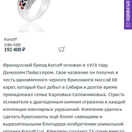
Grandiose
Gravelona Toce
Grimoldi
Grissoni
Gucci
Korloff
Guy Laroche
240 500
H.Stern
192 400 ₽
Harpo's
Harry Winston
Французский бренд Korloff основан в 1978 году
Hartmanns
Даниэлем Пайассером. Свое название он получил в
Hoorsenbuhs
честь одноименного черного бриллианта массой 88
Ice Link
карат, который был добыт в Сибири и долгое время
Ilgiz F
принадлежал семье Карловых-Сапожниковых. Страсть
Imma
основателя к драгоценным камням отражена в каждой
Imma S.R.L
коллекции ювелирных украшений. Компании удалось
IO SI
сделать бриллианты ещё более сияющими и
выразительными благодаря изобретению уникальной
Jacob&Co
огранки Korloff Cut. Ювелиры создают 73 грани вместо
Jaeger LeCoultre