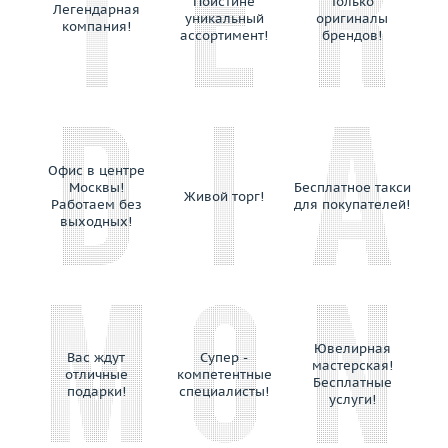
Поистине
Только
Легендарная
Mikimoto
уникальный
оригиналы
компания!
ассортимент!
брендов!
MiMi
Mirco Visconti
Mizuki
Moncara
Montblanc
Moraglione
Офис в центре
Москвы!
Бесплатное такси
Mouawad
Живой торг!
Работаем без
для покупателей!
Mousson
выходных!
Nanis
Ninetto Terzano
NOAH
Nouvelle Bague
Ювелирная
O.J.Perrin
Вас ждут
Супер -
мастерская!
отличные
компетентные
Ofabiani
Бесплатные
подарки!
специалисты!
услуги!
Ole Lynggaard
Omega