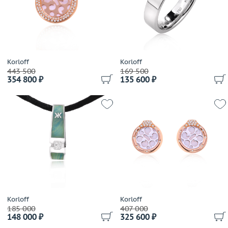
Выбрано:
всё
Avakian
Balocchi Preziosi
Размер (только для колец)
Baraka
Выбрано:
всё
Baume&Mercier
Belle Bague (GIM)
Korloff
Korloff
443 500
Теги
169 500
Bellini
354 800 ₽
135 600 ₽
Benfaremo Marco
Выбрано:
всё
Bernhard H.Mayer
Bersani
Применить
Bertapelle&Carlesso
Bibigi
Biko
Bochic
Boucheron
Breguet
Korloff
Korloff
Breuning
185 000
407 000
148 000 ₽
325 600 ₽
British Academy of Jewellery