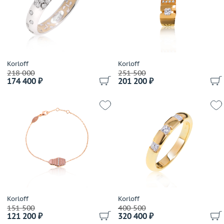
Damiani
Dario & Pietro
David Yurman
De Beers
De Dears
Korloff
Korloff
218 000
251 500
De Grisogono
174 400 ₽
201 200 ₽
Delfina Delettrez
Della Riva
Di Modolo
Diamanti
Diamond Point
Dior
Dubey&Schaldenbrand
Ebel
Effepi Gioielli
Korloff
Korloff
Emil Kraus
151 500
400 500
121 200 ₽
320 400 ₽
Emmeti