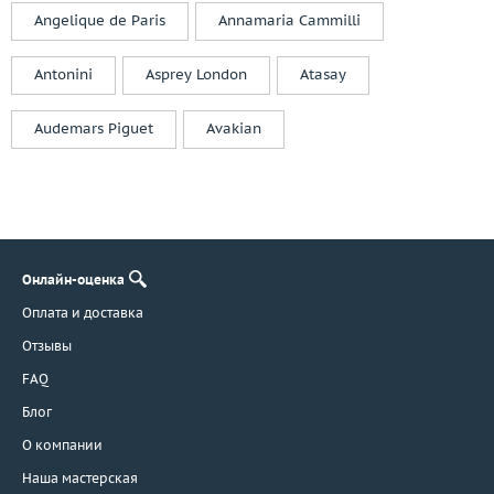
Angelique de Paris
Annamaria Cammilli
Prologue
Raima
Antonini
Asprey London
Atasay
Rajola
Ralf Diamonds
Audemars Piguet
Avakian
Ranzani Fabio e Fuse' Maria Lucia
Recarlo
Repossi
Rinaldi
Roberta Porrati
Онлайн-оценка
Roberto Bravo
Оплата и доставка
Roberto Coin
Robotti Giovanni
Отзывы
Rodney Rayner
FAQ
Rolex
Блог
Rosato
О компании
Rossi
Наша мастерская
Safo Joaillerie