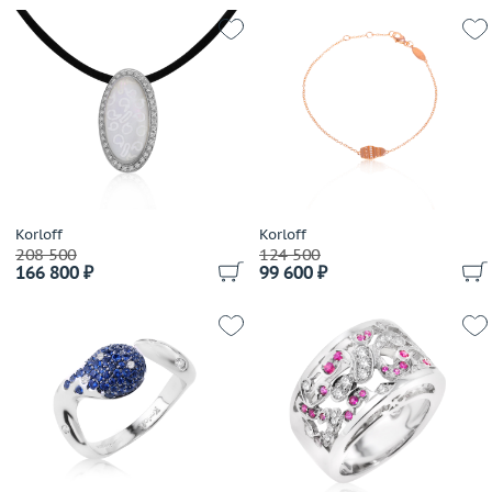
Brumani
Buccellati
Bucherer
Buzio Luciano
Bvlgari
Cacharel
Cahrles Greig
Calgaro
Korloff
Korloff
Callegher Gioielli
208 500
124 500
Cantamessa
166 800 ₽
99 600 ₽
Capra
Cara
Carats
Carl F. Bucherer
Carla Amorim
Carlo Luca Della Quercia
Carrera y Carrera