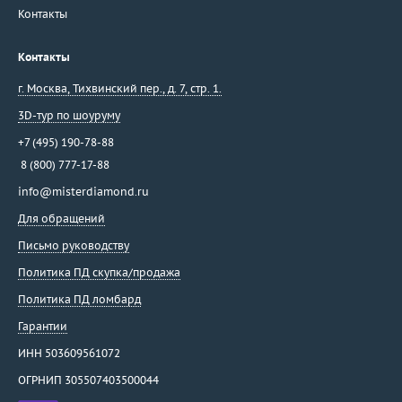
Контакты
Saggi
Salavetti
Контакты
Salvini
Sauro
г. Москва
,
Тихвинский пер., д. 7, стр. 1.
Schoeffel
3D-тур по шоуруму
Silmar
+7 (495) 190-78-88
Sirin
8 (800) 777-17-88
Skobelev
info@misterdiamond.ru
Sokolov
Для обращений
SORA by Ksenia Podnebesnaya
Письмо руководству
SPM
Политика ПД скупка/продажа
Staurino Fratelli
Stefan Hafner
Политика ПД ломбард
Stella
Гарантии
Stenzhorn
ИНН 503609561072
Stephen Webster
ОГРНИП 305507403500044
Suarez