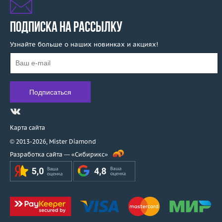
Syntya Gioielli
Talento
ПОДПИСКА НА РАССЫЛКУ
Tamara Comolli
Узнайте больше о наших новинках и акциях!
Taverna
Tecnigold
Theo Fennell
Ti Amo
Tiffany & Co
Tirisi
Toni Gard
Карта сайта
Torrini
© 2013-2026,
Mister Diamond
Tous
Разработка сайта —
«Сибирикс»
Unoaerre
Utopia
Vacheron Constantin
Valente
Valentin Yudashkin