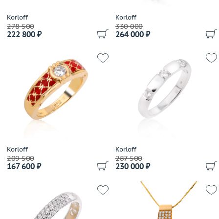
Cartier
Casa Gi
Korloff
Korloff
278 500
330 000
Casato
222 800 ₽
264 000 ₽
Cassa Forte
Cede
Chanel
Chantecler
Chaumet
Chiampesan
Chimento
Chopard
Choron Diamond
Korloff
Korloff
Coaro
209 500
287 500
167 600 ₽
230 000 ₽
Constantin Artmayer
Corsi
Crivelli
Dada Arrigoni
Damas