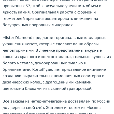
привычных 57, чтобы визуально увеличить объем и
Jewellery Theatre
яркость камня. Оригинальная работа с формой и
JIC
геометрией призвана акцентировать внимание на
John Hardy
безупречных природных минералах.
Jovane
Judith Ripka
Mister Diamond предлагает оригинальные ювелирные
Julia Lifits
украшения Korloff, которые сделают ваши образы
Kayaly
неповторимыми. В линейке представлены ажурные
Korloff
колье из красного и желтого золота, стильные кулоны из
Kria
белого металла, декорированные эмалью и
Kwiat
бриллиантами. Korloff уделяет пристальное внимание
Lardaux
созданию выразительных помолвочных солитеров и
Leo Pizzo
дизайнерских колец с драгоценными камнями,
Leo Wittwer
цветовыми блоками, изысканной гравировкой.
Lidion
Links
Все заказы из интернет-магазина доставляем по России
Lobortas
до двери за свой счёт. Жителям и гостям из Москвы
Loree Rodkin
предлагаем бесплатный трансфер до шоурума и