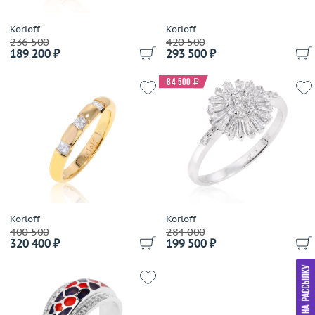
Gassan
Gavello
Korloff
Korloff
236 500
420 500
Genuine Miracle
189 200 ₽
293 500 ₽
German Kabirski
Giampiero Fiorini
-84 500
i
Gianni Lazzaro
Gilan
Gilbert Albert
Gilberto Cassola
Giloro
Giorgio Visconti
Giovanni Ferraris
Korloff
Korloff
Girard Perregaux
400 500
284 000
320 400 ₽
199 500 ₽
Gold Dreams
Gold Of Brazil
Gourji
Grand Maitre