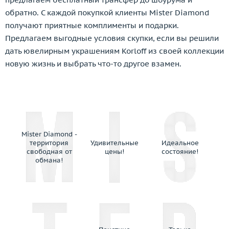
LTJ
обратно. С каждой покупкой клиенты Mister Diamond
Luca Carati
получают приятные комплименты и подарки.
Lykov`s Jewellery
Предлагаем выгодные условия скупки, если вы решили
Magerit
дать ювелирным украшениям Korloff из своей коллекции
Magie
новую жизнь и выбрать что-то другое взамен.
Manca Gioielli
Mangiarotti
Marco Bicego
Marina Bulgari
Mario Panelli
Mister Diamond -
Maskada
территория
Удивительные
Идеальное
свободная от
цены!
состояние!
Master Exclusive Jewellery
обмана!
Mattioli
Mauboussin
Maxim Demidov
Mercury
Messika