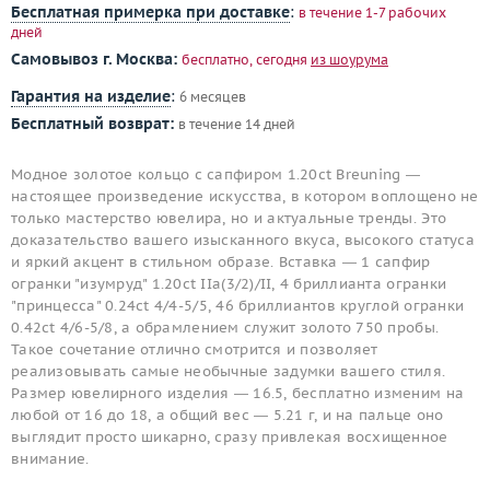
Бесплатная примерка при доставке
:
в течение 1-7 рабочих
дней
Самовывоз г. Москва:
бесплатно, сегодня
из шоурума
Гарантия на изделие
:
6 месяцев
Бесплатный возврат:
в течение 14 дней
Модное золотое кольцо с сапфиром 1.20ct Breuning —
настоящее произведение искусства, в котором воплощено не
только мастерство ювелира, но и актуальные тренды. Это
доказательство вашего изысканного вкуса, высокого статуса
и яркий акцент в стильном образе. Вставка — 1 сапфир
огранки "изумруд" 1.20ct IIa(3/2)/II, 4 бриллианта огранки
"принцесса" 0.24ct 4/4-5/5, 46 бриллиантов круглой огранки
0.42ct 4/6-5/8, а обрамлением служит золото 750 пробы.
Такое сочетание отлично смотрится и позволяет
реализовывать самые необычные задумки вашего стиля.
Размер ювелирного изделия — 16.5, бесплатно изменим на
любой от 16 до 18, а общий вес — 5.21 г, и на пальце оно
выглядит просто шикарно, сразу привлекая восхищенное
внимание.