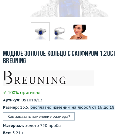
Бесплатная доставка
Покупка и оплата
О компании
Ломбард
Модное золотое кольцо с сапфиром 1.20ct
Контакты
Breuning
3D-тур по шоуруму
Заказать звонок
✔ 100% оригинал
Артикул:
091018/13
Размер:
16.5,
бесплатно изменим на любой от 16 до 18
Как заказать изменение размера?
Материал:
золото 750 пробы
Вес:
5.21 г