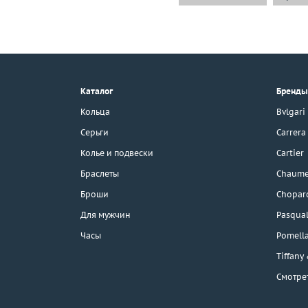
+7 (495) 190-78-88
8 (800) 777-17-88
г. Москва, Тихвинский пер., д. 7,
Каталог
Бренды
стр. 1.
3D-тур по шоуруму
Кольца
Bvlgari
Бесплатная парковка
Серьги
Carrera
Колье и подвески
Cartier
Браслеты
Chaume
Каталог
Броши
Chopar
Бренды
Для мужчин
Pasqual
Часы
Pomell
Эконом
Tiffany
Смотре
Распродажа