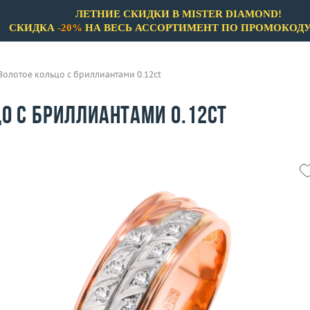
ЛЕТНИЕ СКИДКИ В MISTER DIAMOND!
СКИДКА
-20%
НА ВЕСЬ АССОРТИМЕНТ ПО ПРОМОКОД
Золотое кольцо с бриллиантами 0.12ct
о с бриллиантами 0.12ct