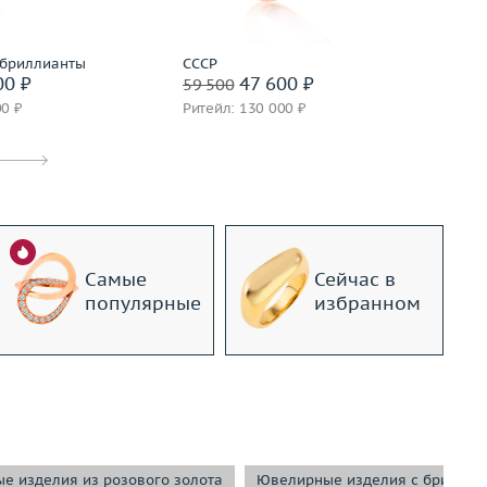
дробнее
 бриллианты
СССР
СС
00 ₽
47 600 ₽
59 500
59
00 ₽
Ритейл: 130 000 ₽
Ри
Самые
Сейчас в
популярные
избранном
е изделия из розового золота
Ювелирные изделия с бриллиа