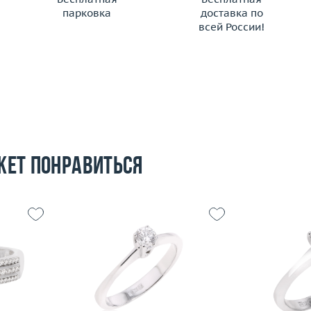
парковка
доставка по
всей России!
жет понравиться
17.5
Размер
16.75
3.12
Вес (г)
2.84
Размер
 пробы
Материал
золото 750 пробы
Вес (г)
Материал
Подробнее