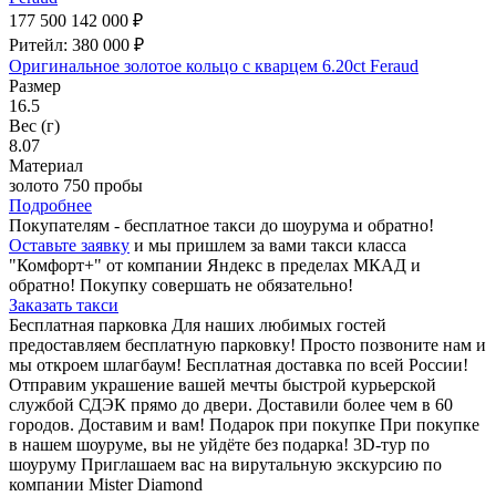
177 500
142 000 ₽
Ритейл: 380 000 ₽
Оригинальное золотое кольцо с кварцем 6.20ct Feraud
Размер
16.5
Вес (г)
8.07
Материал
золото 750 пробы
Подробнее
Покупателям - бесплатное такси до шоурума и обратно!
Оставьте заявку
и мы пришлем за вами такси класса
"Комфорт+" от компании Яндекс в пределах МКАД и
обратно! Покупку совершать не обязательно!
Заказать такси
Бесплатная парковка
Для наших любимых гостей
предоставляем бесплатную парковку! Просто позвоните нам и
мы откроем шлагбаум!
Бесплатная доставка по всей России!
Отправим украшение вашей мечты быстрой курьерской
службой СДЭК прямо до двери. Доставили более чем в 60
городов. Доставим и вам!
Подарок при покупке
При покупке
в нашем шоуруме, вы не уйдёте без подарка!
3D-тур по
шоуруму
Приглашаем вас на вирутальную экскурсию по
компании Mister Diamond