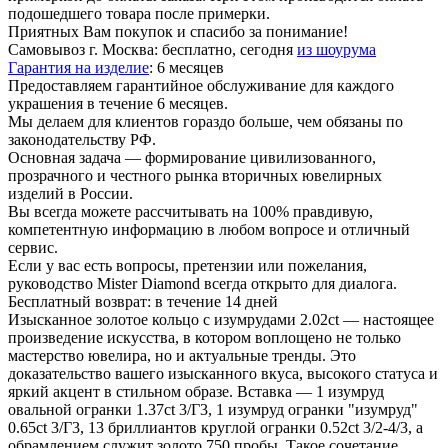
подошедшего товара после примерки.
Приятных Вам покупок и спасибо за понимание!
Самовывоз г. Москва:
бесплатно, сегодня
из шоурума
Гарантия на изделие
:
6 месяцев
Предоставляем гарантийное обслуживание для каждого
украшения в течение 6 месяцев.
Мы делаем для клиентов гораздо больше, чем обязаны по
законодательству РФ.
Основная задача — формирование цивилизованного,
прозрачного и честного рынка вторичных ювелирных
изделий в России.
Вы всегда можете рассчитывать на 100% правдивую,
компетентную информацию в любом вопросе и отличный
сервис.
Если у вас есть вопросы, претензии или пожелания,
руководство Mister Diamond всегда открыто для диалога.
Бесплатный возврат:
в течение 14 дней
Изысканное золотое кольцо с изумрудами 2.02ct — настоящее
произведение искусства, в котором воплощено не только
мастерство ювелира, но и актуальные тренды. Это
доказательство вашего изысканного вкуса, высокого статуса и
яркий акцент в стильном образе. Вставка — 1 изумруд
овальной огранки 1.37ct 3/Г3, 1 изумруд огранки "изумруд"
0.65ct 3/Г3, 13 бриллиантов круглой огранки 0.52ct 3/2-4/3, а
обрамлением служит золото 750 пробы. Такое сочетание