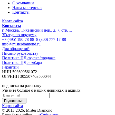
О компании
Наша мастерская
Контакты
Карта сайта
Контакты
г. Москва
,
Тихвинский пер., д. 7, стр. 1.
3D-тур по шоуруму
+7 (495) 190-78-88
8 (800) 777-17-88
info@misterdiamond.ru
Для обращений
Письмо руководству
Политика ПД скупка/продажа
Политика ПД ломбард
Гарантии
ИНН 503609561072
ОГРНИП 305507403500044
подписка на рассылку
Узнайте больше о наших новинках и акциях!
Карта сайта
© 2013-2026,
Mister Diamond
Разработка сайта —
«Сибирикс»