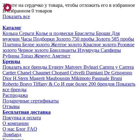
Жмите на сердечко у товара, чтобы отложить его в избранное
В избранном 0 товаров
Показать все
Каталог
Кольца
Серьги
Колье и подвески
Браслеты
Броши
Для
мужчин
Часы
Подборки
Золото 750 пробы
Золото 585 пробы
Платина
Белое золото
Желтое золото
Красное золото
Розовое
золото
Черное золото
Бриллианты
Изумруды
Сапфиры
Рубины
Топаз
Жемчуг
Аметист
Бренды
Показать все бренды
Evgeny Matveev
Bvlgari
Carrera y Carrera
Cartier
Chanel
Chaumet
Chopard
Crivelli
Damiani
De Grisogono
Dior
H.Stern
Magerit
Mauboussin
Mikimoto
Pasquale Bruni
Roberto Bravo
Tiffany & Co
И еще более 200 брендов
Показать
все бренды
Распродажа
Подарочные сертификаты
Отзывы
Бесплатная доставка
Покупка и оплата
О компании
О нас
Блог
FAQ
Ломбард