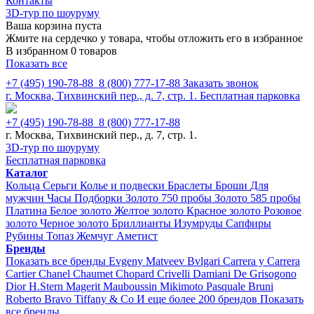
Контакты
3D-тур по шоуруму
Ваша корзина пуста
Жмите на сердечко у товара, чтобы отложить его в избранное
В избранном 0 товаров
Показать все
+7 (495) 190-78-88
8 (800) 777-17-88
Заказать звонок
г. Москва, Тихвинский пер., д. 7, стр. 1.
Бесплатная парковка
+7 (495) 190-78-88
8 (800) 777-17-88
г. Москва, Тихвинский пер., д. 7, стр. 1.
3D-тур по шоуруму
Бесплатная парковка
Каталог
Кольца
Серьги
Колье и подвески
Браслеты
Броши
Для
мужчин
Часы
Подборки
Золото 750 пробы
Золото 585 пробы
Платина
Белое золото
Желтое золото
Красное золото
Розовое
золото
Черное золото
Бриллианты
Изумруды
Сапфиры
Рубины
Топаз
Жемчуг
Аметист
Бренды
Показать все бренды
Evgeny Matveev
Bvlgari
Carrera y Carrera
Cartier
Chanel
Chaumet
Chopard
Crivelli
Damiani
De Grisogono
Dior
H.Stern
Magerit
Mauboussin
Mikimoto
Pasquale Bruni
Roberto Bravo
Tiffany & Co
И еще более 200 брендов
Показать
все бренды