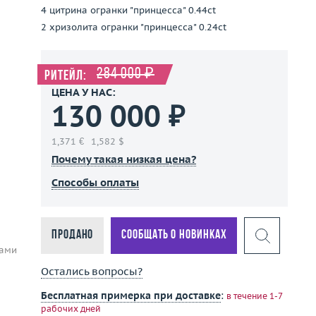
4 цитрина огранки "принцесса" 0.44ct
2 хризолита огранки "принцесса" 0.24ct
284 000 ₽
Ритейл:
ЦЕНА У НАС:
130 000 ₽
1,371 €
1,582 $
Почему такая низкая цена?
Способы оплаты
Продано
Сообщать о новинках
тами
Остались вопросы?
Бесплатная примерка при доставке
:
в течение 1-7
рабочих дней