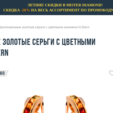
ЛЕТНИЕ СКИДКИ В MISTER DIAMOND!
СКИДКА
-20%
НА ВЕСЬ АССОРТИМЕНТ ПО ПРОМОКОД
Оригинальные золотые серьги с цветными камнями H.Stern
 золотые серьги с цветными
ern
но