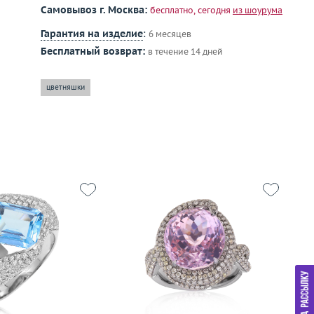
Самовывоз г. Москва:
бесплатно, сегодня
из шоурума
Гарантия на изделие
:
6 месяцев
Бесплатный возврат:
в течение 14 дней
цветняшки
18.75
Размер
17.5
11.99
Вес (г)
12.34
Р
золото 750 пробы
Материал
золото 750 пробы
Ве
М
дробнее
Подробнее