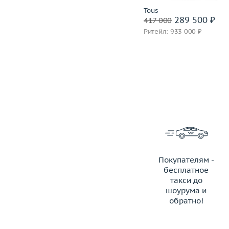
Roberto Bravo
Tous
243 500 ₽
289 500 ₽
340 500
417 000
Ритейл: 921 000 ₽
Ритейл: 933 000 ₽
Покупателям -
бесплатное
такси до
шоурума и
обратно!
ЗАКАЗАТЬ ТАКСИ