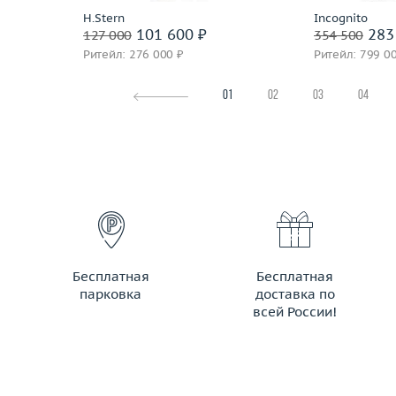
H.Stern
Incognito
101 600 ₽
283
127 000
354 500
Ритейл: 276 000 ₽
Ритейл: 799 0
01
02
03
04
Бесплатная
Бесплатная
парковка
доставка по
всей России!