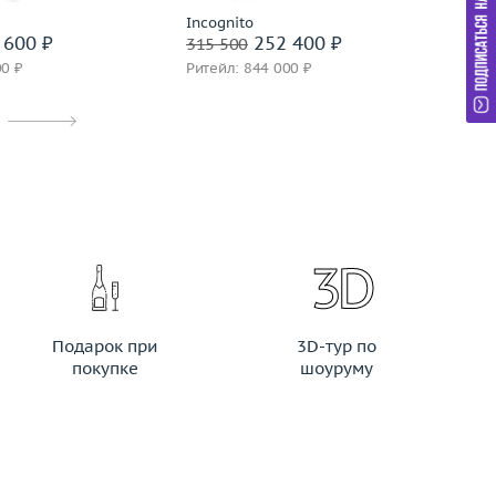
Incognito
Gar
 600 ₽
252 400 ₽
315 500
69
00 ₽
Ритейл: 844 000 ₽
Ри
Подарок при
3D-тур по
покупке
шоуруму