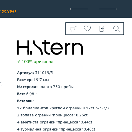
>
У
ЖАРА!
✔ 100% оригинал
Артикул:
311019/5
Показать все
Размер:
19*7 мм.
Материал:
золото 750 пробы
Вес:
6.98 г
Вставки:
12 бриллиантов круглой огранки 0.12ct 3/3-3/3
2 топаза огранки "принцесса" 0.26ct
4 аметиста огранки "принцесса" 0.44ct
4 турмалина огранки "принцесса" 0.46ct