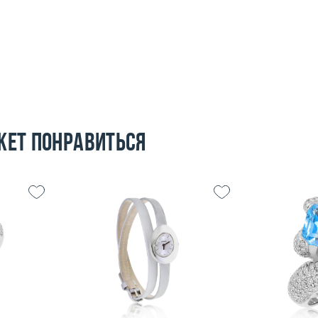
жет понравиться
Вес (г)
28.11
Размер
15.5
Материал
сталь
Вес (г)
9.98
Материал
 пробы
Подробнее
По