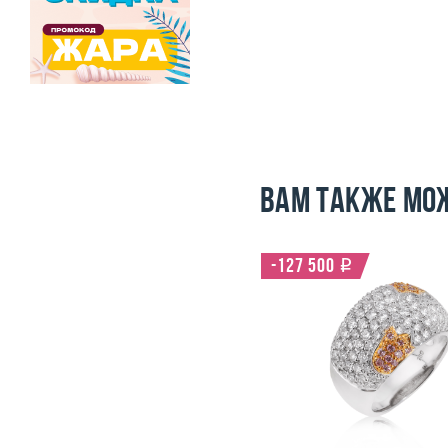
Вам также мо
-97 000
i
-127 500
i
Размер
17.25
Размер
Вес (г)
8.21
Вес (г)
Материал
золото 750 пробы
Материал
золото 750
Подробнее
Подробнее