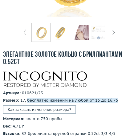
Бесплатная доставка
Покупка и оплата
О компании
Ломбард
Элегантное золотое кольцо с бриллиантами
Контакты
0.52ct
3D-тур по шоуруму
Заказать звонок
Артикул:
010621/23
Размер:
17,
бесплатно изменим на любой от 15 до 16.75
Как заказать изменение размера?
Материал:
золото 750 пробы
Вес:
4.71 г
Вставки:
32 бриллианта круглой огранки 0.52ct 3/3-4/5