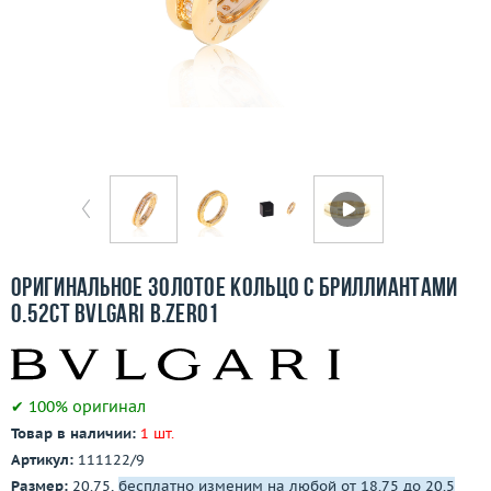
Бесплатная доставка
Покупка и оплата
О компании
Ломбард
Контакты
3D-тур по шоуруму
Оригинальное золотое кольцо с бриллиантами
0.52ct Bvlgari B.Zero1
Заказать звонок
✔ 100% оригинал
Товар в наличии:
1 шт.
Артикул:
111122/9
Размер:
20.75,
бесплатно изменим на любой от 18.75 до 20.5