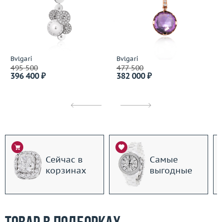
Bvlgari
Bvlgari
495 500
477 500
396 400 ₽
382 000 ₽
Сейчас в
Самые
корзинах
выгодные