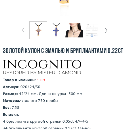
Бесплатная доставка
Покупка и оплата
О компании
Ломбард
Золотой кулон с эмалью и бриллиантами 0.22ct
Контакты
3D-тур по шоуруму
Товар в наличии:
1 шт.
Заказать звонок
Артикул:
020424/30
Размер:
42*24 мм; Длина шнурка: 500 мм.
Материал:
золото 750 пробы
Вес:
7.58 г
Вставки:
4 бриллианта круглой огранки 0.05ct 4/4-4/5
34 бриллианта круглой огранки 0.17ct 3/3-4/5