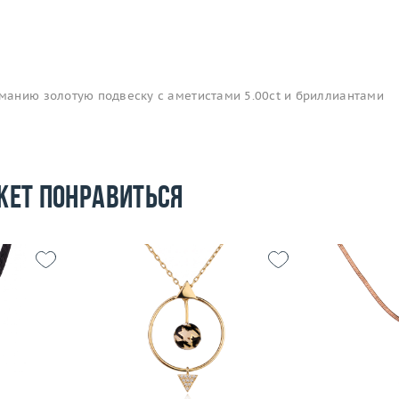
анию золотую подвеску с аметистами 5.00ct и бриллиантами
жет понравиться
7.72
Вес (г)
 пробы
Вес (г)
4.68
Материал
Материал
золото 585 пробы
По
Подробнее