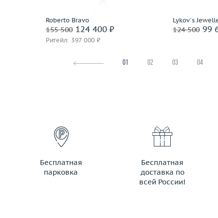
Roberto Bravo
Lykov`s Jewell
124 400 ₽
99 
155 500
124 500
Ритейл: 397 000 ₽
01
02
03
04
Бесплатная
Бесплатная
парковка
доставка по
всей России!