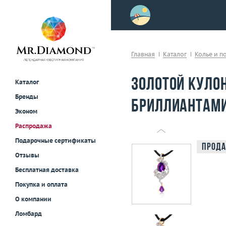
>
осле примерки!
Главная
Каталог
Колье и п
Золотой кулон
Каталог
Бренды
бриллиантами
Эконом
Распродажа
Подарочные сертификаты
Прода
Отзывы
Бесплатная доставка
Покупка и оплата
О компании
Ломбард