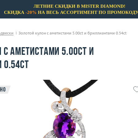
ЛЕТНИЕ СКИДКИ В MISTER DIAMOND!
СКИДКА
-20%
НА ВЕСЬ АССОРТИМЕНТ ПО ПРОМОКОД
одвески
Золотой кулон с аметистами 5.00ct и бриллиантами 0.54ct
 с аметистами 5.00ct и
 0.54ct
но