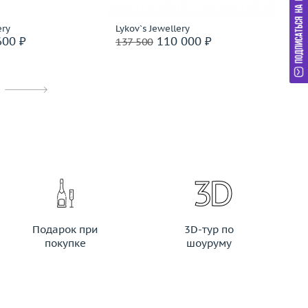
ery
Lykov`s Jewellery
In
600 ₽
110 000 ₽
137 500
14
Ри
Подарок при
3D-тур по
покупке
шоуруму