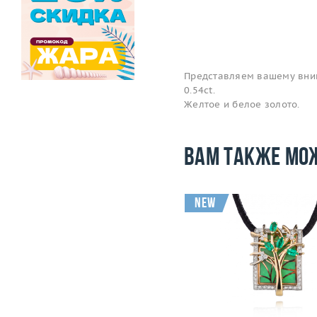
Представляем вашему вним
0.54ct.
Желтое и белое золото.
Вам также мо
new
Вес (г)
7.26
Вес (г)
Материал
золото 585 пробы
Материал
золото 585
Подробнее
Подробнее