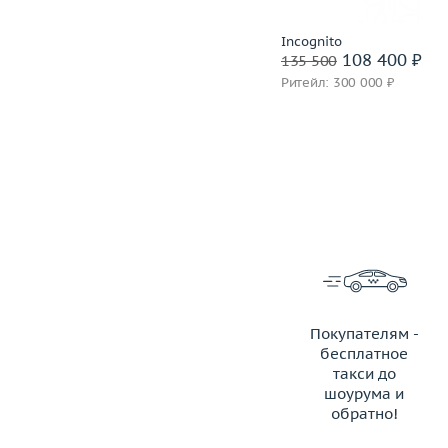
Incognito
Incognito
103 600 ₽
108 400 ₽
129 500
135 500
Ритейл: 298 000 ₽
Ритейл: 300 000 ₽
Покупателям -
бесплатное
такси до
шоурума и
обратно!
ЗАКАЗАТЬ ТАКСИ