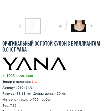
Отзывы
Бесплатная доставка
Покупка и оплата
О компании
Оригинальный золотой кулон с бриллиантом
Ломбард
0.01ct Yana
Контакты
3D-тур по шоуруму
✔ 100% оригинал
Товар в наличии:
1 шт.
Заказать звонок
Артикул:
080424/14
Размер:
33*13 мм; Длина цепи: 450 мм.
Материал:
золото 750 пробы
Вес:
7.19 г