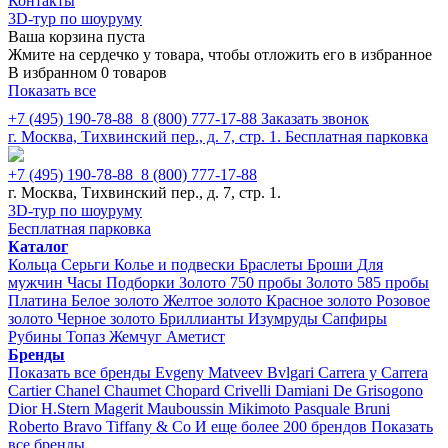
Контакты
3D-тур по шоуруму
Ваша корзина пуста
Жмите на сердечко у товара, чтобы отложить его в избранное
В избранном 0 товаров
Показать все
+7 (495) 190-78-88
8 (800) 777-17-88
Заказать звонок
г. Москва, Тихвинский пер., д. 7, стр. 1.
Бесплатная парковка
+7 (495) 190-78-88
8 (800) 777-17-88
г. Москва, Тихвинский пер., д. 7, стр. 1.
3D-тур по шоуруму
Бесплатная парковка
Каталог
Кольца
Серьги
Колье и подвески
Браслеты
Броши
Для
мужчин
Часы
Подборки
Золото 750 пробы
Золото 585 пробы
Платина
Белое золото
Желтое золото
Красное золото
Розовое
золото
Черное золото
Бриллианты
Изумруды
Сапфиры
Рубины
Топаз
Жемчуг
Аметист
Бренды
Показать все бренды
Evgeny Matveev
Bvlgari
Carrera y Carrera
Cartier
Chanel
Chaumet
Chopard
Crivelli
Damiani
De Grisogono
Dior
H.Stern
Magerit
Mauboussin
Mikimoto
Pasquale Bruni
Roberto Bravo
Tiffany & Co
И еще более 200 брендов
Показать
все бренды