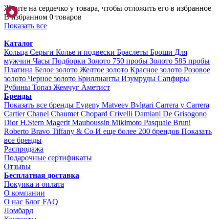
Жмите на сердечко у товара, чтобы отложить его в избранное
В избранном 0 товаров
Показать все
Каталог
Кольца
Серьги
Колье и подвески
Браслеты
Броши
Для
мужчин
Часы
Подборки
Золото 750 пробы
Золото 585 пробы
Платина
Белое золото
Желтое золото
Красное золото
Розовое
золото
Черное золото
Бриллианты
Изумруды
Сапфиры
Рубины
Топаз
Жемчуг
Аметист
Бренды
Показать все бренды
Evgeny Matveev
Bvlgari
Carrera y Carrera
Cartier
Chanel
Chaumet
Chopard
Crivelli
Damiani
De Grisogono
Dior
H.Stern
Magerit
Mauboussin
Mikimoto
Pasquale Bruni
Roberto Bravo
Tiffany & Co
И еще более 200 брендов
Показать
все бренды
Распродажа
Подарочные сертификаты
Отзывы
Бесплатная доставка
Покупка и оплата
О компании
О нас
Блог
FAQ
Ломбард