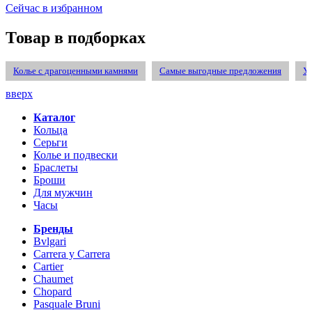
Сейчас в избранном
Товар в подборках
Колье с драгоценными камнями
Самые выгодные предложения
Ук
вверх
Каталог
Кольца
Серьги
Колье и подвески
Браслеты
Броши
Для мужчин
Часы
Бренды
Bvlgari
Carrera y Carrera
Cartier
Chaumet
Chopard
Pasquale Bruni