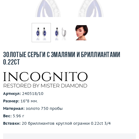
Бесплатная доставка
Покупка и оплата
О компании
Ломбард
Золотые серьги с эмалями и бриллиантами
Контакты
0.22ct
3D-тур по шоуруму
Заказать звонок
Артикул:
240518/10
Размер:
16*8 мм.
Материал:
золото 750 пробы
Вес:
5.96 г
Вставки:
20 бриллиантов круглой огранки 0.22ct 3/4