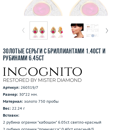
Бесплатная доставка
Покупка и оплата
О компании
Ломбард
Золотые серьги с бриллиантами 1.40ct и
Контакты
рубинами 6.45ct
3D-тур по шоуруму
Заказать звонок
Артикул:
260319/7
Размер:
30*22 мм.
Материал:
золото 750 пробы
Вес:
22.24 г
Вставки:
2 рубина огранки "кабошон" 6.05ct светло-красный
2 рубина огранки "принцесса" 0.40ct красный/3