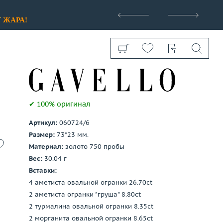
>
У
ЖАРА!
✔ 100% оригинал
Артикул:
060724/6
Показать все
Размер:
73*23 мм.
Материал:
золото 750 пробы
Вес:
30.04 г
Вставки:
4 аметиста овальной огранки 26.70ct
2 аметиста огранки "груша" 8.80ct
2 турмалина овальной огранки 8.35ct
2 морганита овальной огранки 8.65ct