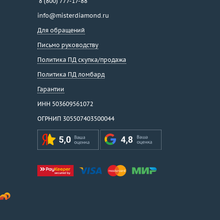
8 (800) 777-17-88
info@misterdiamond.ru
Для обращений
Письмо руководству
Политика ПД скупка/продажа
Политика ПД ломбард
Гарантии
ИНН 503609561072
ОГРНИП 305507403500044