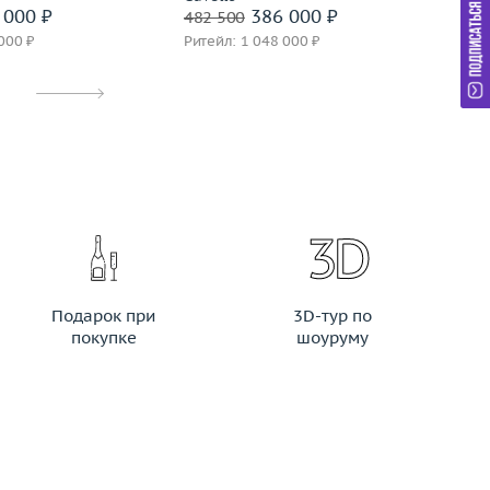
 000 ₽
386 000 ₽
482 500
61
000 ₽
Ритейл: 1 048 000 ₽
Ри
Подарок при
3D-тур по
покупке
шоуруму