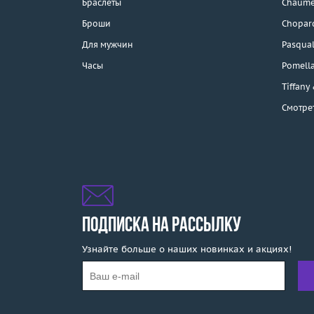
Браслеты
Chaume
Каталог
Броши
Chopar
Бренды
Для мужчин
Pasqual
Часы
Pomell
Эконом
Tiffany
Смотре
Распродажа
Подарочные
сертификаты
Отзывы
Бесплатная доставка
ПОДПИСКА НА РАССЫЛКУ
Узнайте больше о наших новинках и акциях!
Покупка и оплата
О компании