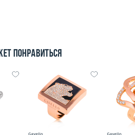
жет понравиться
16.5
Размер
16
Размер
20.12
Вес (г)
21.96
Вес (г)
 пробы
Материал
золото 750 пробы
Материал
Подробнее
По
Gavello
Gavello