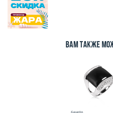
Вам также мо
Размер
17.75
Вес (г)
28.07
Размер
Материал
золото 750 пробы
Вес (г)
Материал
золото 750
Подробнее
Подробнее
Incognito
Gavello