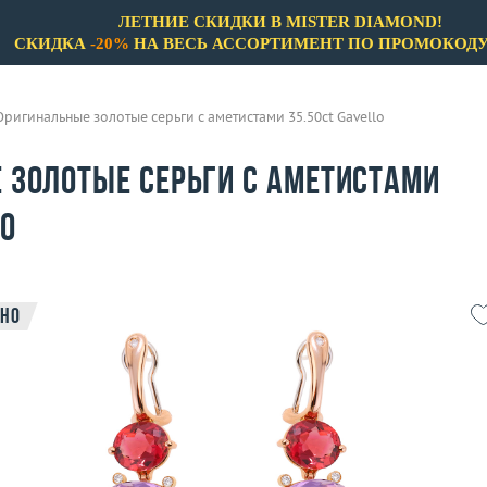
ЛЕТНИЕ СКИДКИ В MISTER DIAMOND!
СКИДКА
-20%
НА ВЕСЬ АССОРТИМЕНТ ПО ПРОМОКОД
Оригинальные золотые серьги с аметистами 35.50ct Gavello
 золотые серьги с аметистами
lo
но