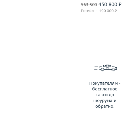
1 399 600 ₽
450 800 ₽
1 749 500
563 500
Ритейл: 3 850 000 ₽
Ритейл: 1 190 000 ₽
Покупателям -
бесплатное
такси до
шоурума и
обратно!
ЗАКАЗАТЬ ТАКСИ