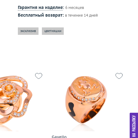
Гарантия на изделие
:
6 месяцев
Бесплатный возврат:
в течение 14 дней
эксклюзив
цветняшки
17.75
Размер
17.75
Р
20.81
Вес (г)
19.16
Ве
золото 750 пробы
Материал
золото 750 пробы
М
дробнее
Подробнее
Gavello
Ga