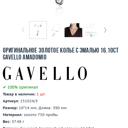
Бесплатная доставка
Покупка и оплата
О компании
Ломбард
Оригинальное золотое колье с эмалью 16.10ct
Контакты
Gavello Amadomio
3D-тур по шоуруму
Заказать звонок
✔ 100% оригинал
Товар в наличии:
1 шт.
Артикул:
251024/3
Размер:
10*14 мм; Длина: 390 мм.
Материал:
золото 750 пробы
Вес:
37.48 г