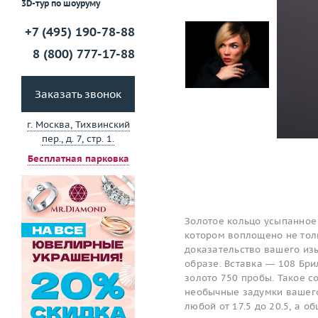
3D-тур по шоуруму
+7 (495) 190-78-88
8 (800) 777-17-88
Заказать звонок
г. Москва, Тихвинский
пер., д. 7, стр. 1.
Бесплатная парковка
Золотое кольцо усыпанное
котором воплощено не толь
доказательство вашего изы
образе. Вставка — 108 Бри
золото 750 пробы. Такое 
необычные задумки вашего
любой от 17.5 до 20.5, а о