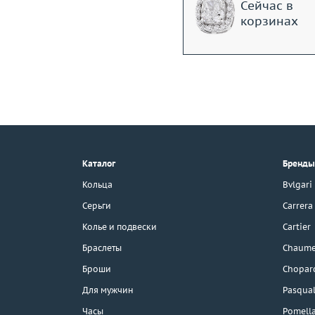
Сейчас в
корзинах
+7 (495) 190-78-88
8 (800) 777-17-88
г. Москва, Тихвинский пер., д. 7,
Каталог
Бренды
стр. 1.
3D-тур по шоуруму
Кольца
Bvlgari
Бесплатная парковка
Серьги
Carrera
Колье и подвески
Cartier
Браслеты
Chaume
Каталог
Броши
Chopar
Бренды
Для мужчин
Pasqual
Часы
Pomell