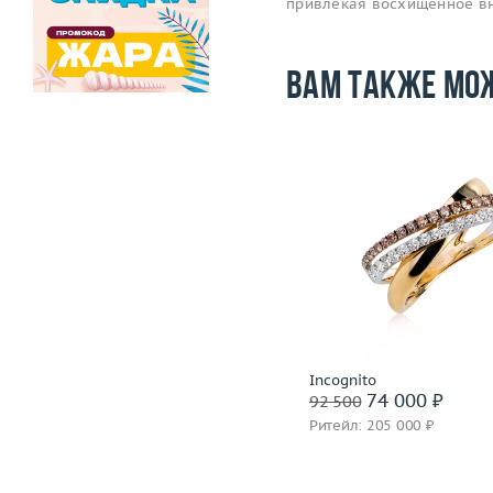
привлекая восхищенное в
Вам также мо
-59 500
i
Размер
Размер
19.75
Вес (г)
Вес (г)
9.85
Материал
золото 585
Материал
золото 750 пробы,
сталь
Подробнее
Подробнее
Baraka
Incognito
89 500 ₽
74 000 ₽
149 000
92 500
Ритейл: 353 000 ₽
Ритейл: 205 000 ₽