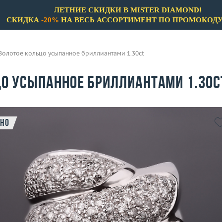
ЛЕТНИЕ СКИДКИ В MISTER DIAMOND!
СКИДКА
-20%
НА ВЕСЬ АССОРТИМЕНТ ПО ПРОМОКОД
Золотое кольцо усыпанное бриллиантами 1.30ct
цо усыпанное бриллиантами 1.30c
но