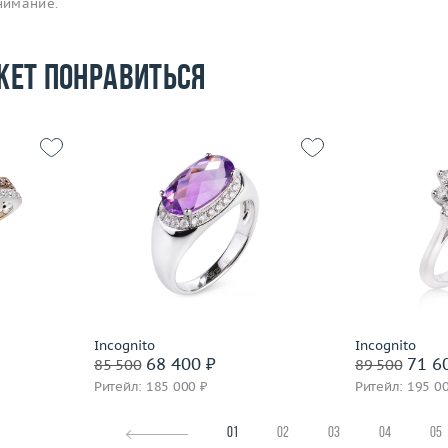
нимание.
жет понравиться
16.5
Размер
3.93
Размер
17
Вес (г)
 пробы
Вес (г)
4.02
Материал
Материал
золото 585 пробы
По
Подробнее
Incognito
Incognito
68 400 ₽
71 6
85 500
89 500
Ритейл: 185 000 ₽
Ритейл: 195 0
01
02
03
04
05