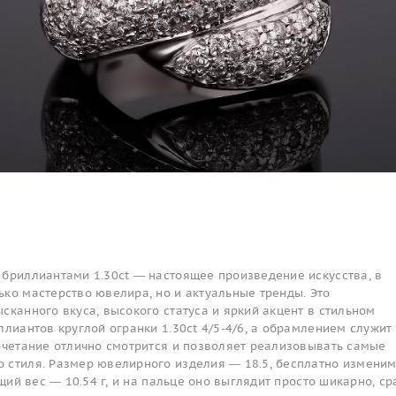
 бриллиантами 1.30ct — настоящее произведение искусства, в
ко мастерство ювелира, но и актуальные тренды. Это
сканного вкуса, высокого статуса и яркий акцент в стильном
ллиантов круглой огранки 1.30ct 4/5-4/6, а обрамлением служит
сочетание отлично смотрится и позволяет реализовывать самые
 стиля. Размер ювелирного изделия — 18.5, бесплатно изменим
бщий вес — 10.54 г, и на пальце оно выглядит просто шикарно, ср