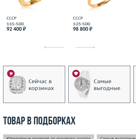
СССР
СССР
115 500
123 500
92 400 ₽
98 800 ₽
Сейчас в
Самые
корзинах
выгодные
Товар в подборках
Ювелирные изделия из розового золота
Самые выгодные 