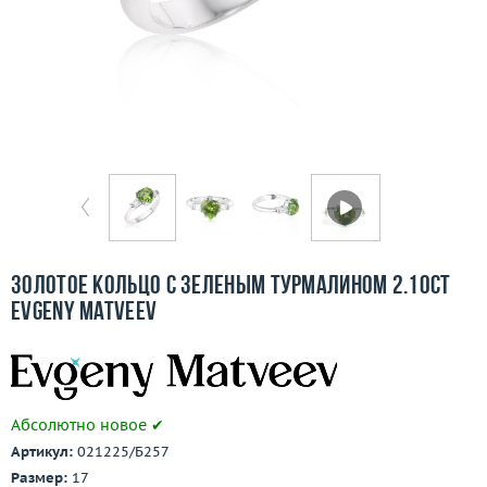
Бесплатная доставка
Покупка и оплата
О компании
Ломбард
Контакты
3D-тур по шоуруму
Золотое кольцо с зеленым турмалином 2.10ct
Evgeny Matveev
Заказать звонок
Абсолютно новое ✔
Артикул:
021225/Б257
Размер:
17