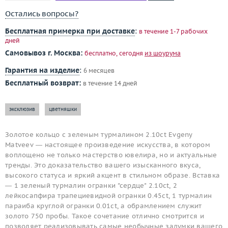
Остались вопросы?
Бесплатная примерка при доставке
:
в течение 1-7 рабочих
дней
Самовывоз г. Москва:
бесплатно, сегодня
из шоурума
Гарантия на изделие
:
6 месяцев
Бесплатный возврат:
в течение 14 дней
эксклюзив
цветняшки
Золотое кольцо с зеленым турмалином 2.10ct Evgeny
Matveev — настоящее произведение искусства, в котором
воплощено не только мастерство ювелира, но и актуальные
тренды. Это доказательство вашего изысканного вкуса,
высокого статуса и яркий акцент в стильном образе. Вставка
— 1 зеленый турмалин огранки "сердце" 2.10ct, 2
лейкосапфира трапециевидной огранки 0.45ct, 1 турмалин
параиба круглой огранки 0.01ct, а обрамлением служит
золото 750 пробы. Такое сочетание отлично смотрится и
позволяет реализовывать самые необычные задумки вашего