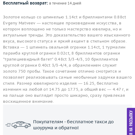
Бесплатный возврат:
в течение 14 дней
Золотое кольцо со шпинелью 1.14ct и бриллиантами 0.88ct
Evgeny Matveev — настоящее произведение искусства, в
котором воплощено не только мастерство ювелира, но и
актуальные тренды. Это доказательство вашего изысканного
вкуса, высокого статуса и яркий акцент в стильном образе.
Вставка — 1 шпинель овальной огранки 1.14ct, 1 турмалин
параиба круглой огранки 0.02ct, 8 бриллиантов огранки
"трапециевидный багет" 0.48ct 3/3-4/3, 10 бриллиантов
круглой огранки 0.40ct 3/3-4/4, а обрамлением служит
золото 750 пробы. Такое сочетание отлично смотрится и
позволяет реализовывать самые необычные задумки вашего
стиля. Размер ювелирного изделия — 16.25, бесплатно
изменим на любой от 14.75 до 17.75, а общий вес — 4.47 г, и
на пальце оно выглядит просто шикарно, сразу привлекая
восхищенное внимание.
Покупателям - бесплатное такси до
шоурума и обратно!