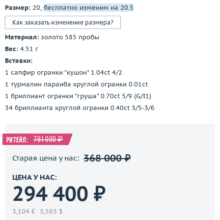
Размер:
20,
бесплатно изменим на 20.5
Как заказать изменение размера?
Материал:
золото 585 пробы
Вес:
4.51 г
Вставки:
1 сапфир огранки "кушон" 1.04ct 4/2
1 турмалин параиба круглой огранки 0.01ct
1 бриллиант огранки "груша" 0.70ct 5/9 (G/I1)
34 бриллианта круглой огранки 0.40ct 3/5-3/6
791 000 ₽
Ритейл:
368 000 ₽
Старая цена у нас:
ЦЕНА У НАС:
294 400 ₽
3,104 €
3,583 $