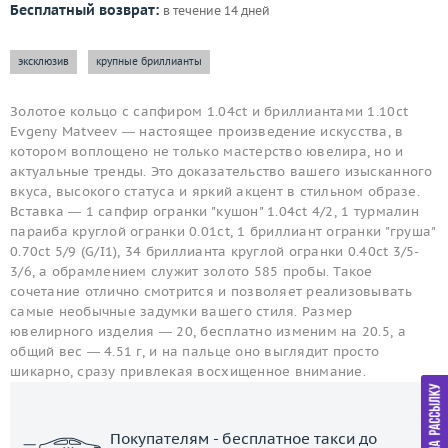
Бесплатный возврат:
в течение 14 дней
эксклюзив
крупные бриллианты
Золотое кольцо с сапфиром 1.04ct и бриллиантами 1.10ct
Evgeny Matveev — настоящее произведение искусства, в
котором воплощено не только мастерство ювелира, но и
актуальные тренды. Это доказательство вашего изысканного
вкуса, высокого статуса и яркий акцент в стильном образе.
Вставка — 1 сапфир огранки "кушон" 1.04ct 4/2, 1 турмалин
параиба круглой огранки 0.01ct, 1 бриллиант огранки "груша"
0.70ct 5/9 (G/I1), 34 бриллианта круглой огранки 0.40ct 3/5-
3/6, а обрамлением служит золото 585 пробы. Такое
сочетание отлично смотрится и позволяет реализовывать
самые необычные задумки вашего стиля. Размер
ювелирного изделия — 20, бесплатно изменим на 20.5, а
общий вес — 4.51 г, и на пальце оно выглядит просто
шикарно, сразу привлекая восхищенное внимание.
Покупателям - бесплатное такси до