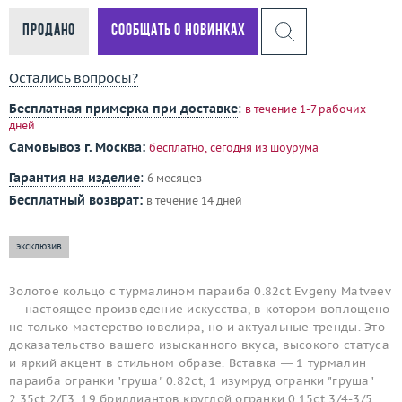
Продано
Сообщать о новинках
Остались вопросы?
Бесплатная примерка при доставке
:
в течение 1-7 рабочих
дней
Самовывоз г. Москва:
бесплатно, сегодня
из шоурума
Гарантия на изделие
:
6 месяцев
Бесплатный возврат:
в течение 14 дней
эксклюзив
Золотое кольцо с турмалином параиба 0.82ct Evgeny Matveev
— настоящее произведение искусства, в котором воплощено
не только мастерство ювелира, но и актуальные тренды. Это
доказательство вашего изысканного вкуса, высокого статуса
и яркий акцент в стильном образе. Вставка — 1 турмалин
параиба огранки "груша" 0.82ct, 1 изумруд огранки "груша"
2.35ct 2/Г3, 19 бриллиантов круглой огранки 0.15ct 3/4-3/5,