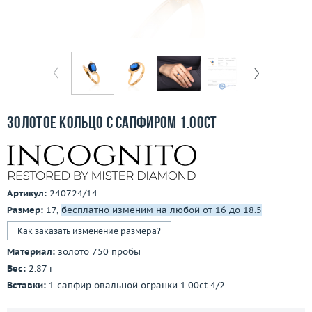
Отзывы
Бесплатная доставка
Покупка и оплата
О компании
Золотое кольцо с сапфиром 1.00ct
Ломбард
Контакты
Артикул:
240724/14
3D-тур по шоуруму
Размер:
17,
бесплатно изменим на любой от 16 до 18.5
Как заказать изменение размера?
Заказать звонок
Материал:
золото 750 пробы
Вес:
2.87 г
Вставки:
1 сапфир овальной огранки 1.00ct 4/2