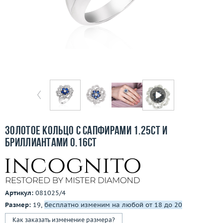
Отзывы
Бесплатная доставка
Покупка и оплата
О компании
Ломбард
Контакты
Золотое кольцо с сапфирами 1.25ct и
бриллиантами 0.16ct
3D-тур по шоуруму
Заказать звонок
Артикул:
081025/4
Размер:
19,
бесплатно изменим на любой от 18 до 20
Как заказать изменение размера?