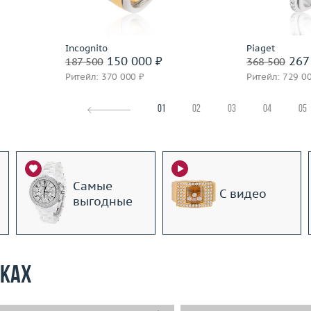
Материал
Подробнее
По
Incognito
Piaget
150 000 ₽
267
187 500
368 500
Ритейл: 370 000 ₽
Ритейл: 729 0
01
02
03
04
05
Самые
С видео
выгодные
рках