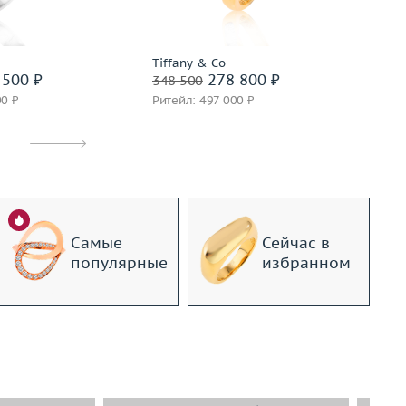
золото 750 пробы
Материал
золото 750 пробы
дробнее
Подробнее
Tiffany & Co
Car
 500 ₽
278 800 ₽
348 500
37
00 ₽
Ритейл: 497 000 ₽
Ри
Самые
Сейчас в
популярные
избранном