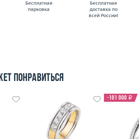
Бесплатная
Бесплатная
парковка
доставка по
всей России!
жет понравиться
-101 000
i
Размер
17.5
15.75
Вес (г)
7.53
3.56
Материал
золото 750 пробы
Размер
 пробы
Вес (г)