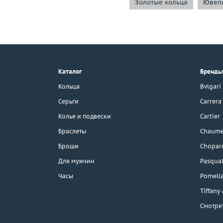
Золотые кольца
Ювели
+7 (495) 190-78-88
8 (800) 777-17-88
г. Москва, Тихвинский пер., д. 7,
Каталог
Бренды
стр. 1.
3D-тур по шоуруму
Кольца
Bvlgari
Бесплатная парковка
Серьги
Carrera
Колье и подвески
Cartier
Браслеты
Chaume
Каталог
Броши
Chopar
Бренды
Для мужчин
Pasqual
Часы
Pomell
Распродажа
Tiffany
Смотре
Подарочные
сертификаты