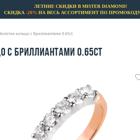
ЛЕТНИЕ СКИДКИ В MISTER DIAMOND!
СКИДКА
-20%
НА ВЕСЬ АССОРТИМЕНТ ПО ПРОМОКОД
Золотое кольцо с бриллиантами 0.65ct
о с бриллиантами 0.65ct