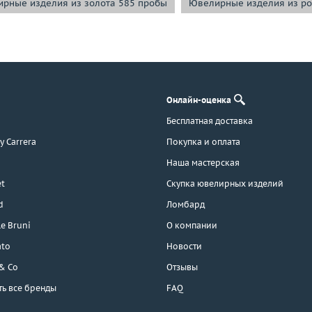
рные изделия из золота 585 пробы
Ювелирные изделия из ро
Онлайн-оценка
Бесплатная доставка
 y Carrera
Покупка и оплата
Наша мастерская
t
Скупка ювелирных изделий
d
Ломбард
e Bruni
О компании
ato
Новости
 & Co
Отзывы
ть все бренды
FAQ