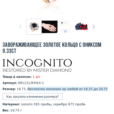
Бесплатная доставка
Покупка и оплата
О компании
Ломбард
Завораживающее золотое кольцо с ониксом
Контакты
9.33ct
3D-тур по шоуруму
Заказать звонок
Товар в наличии:
1 шт.
Артикул:
081221/КМ10-1
Размер:
18.75,
бесплатно изменим на любой от 18.25 до 20.75
Как заказать изменение размера?
Материал:
золото 585 пробы, серебро 875 проба
Вес:
10.73 г