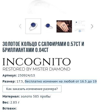
Бесплатная доставка
Покупка и оплата
О компании
Ломбард
Золотое кольцо с сапфирами 0.57ct и
Контакты
бриллиантами 0.04ct
3D-тур по шоуруму
Заказать звонок
Артикул:
250924/13
Размер:
17.5,
бесплатно изменим на любой от 16.5 до 19
Как заказать изменение размера?
Материал:
золото 585 пробы
Вес:
2.83 г
Вставки: