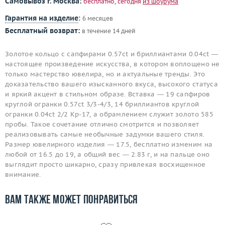
Самовывоз г. Москва:
бесплатно, сегодня
из шоурума
Гарантия на изделие
:
6 месяцев
Бесплатный возврат:
в течение 14 дней
Золотое кольцо с сапфирами 0.57ct и бриллиантами 0.04ct —
настоящее произведение искусства, в котором воплощено не
только мастерство ювелира, но и актуальные тренды. Это
доказательство вашего изысканного вкуса, высокого статуса
и яркий акцент в стильном образе. Вставка — 19 сапфиров
круглой огранки 0.57ct 3/3-4/3, 14 бриллиантов круглой
огранки 0.04ct 2/2 Кр-17, а обрамлением служит золото 585
пробы. Такое сочетание отлично смотрится и позволяет
реализовывать самые необычные задумки вашего стиля.
Размер ювелирного изделия — 17.5, бесплатно изменим на
любой от 16.5 до 19, а общий вес — 2.83 г, и на пальце оно
выглядит просто шикарно, сразу привлекая восхищенное
внимание.
Вам также может понравиться