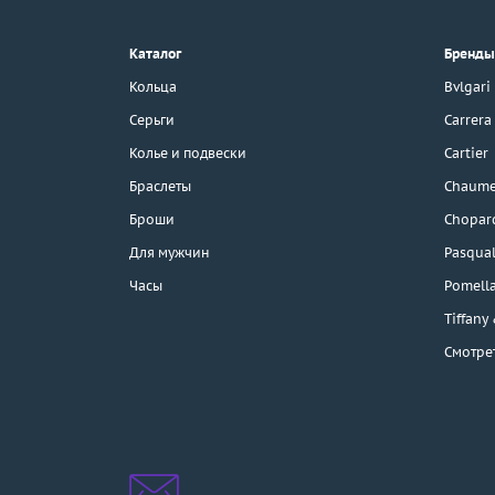
8 (800) 777-17-88
г. Москва, Тихвинский пер., д. 7,
Каталог
Бренды
стр. 1.
3D-тур по шоуруму
Кольца
Bvlgari
Бесплатная парковка
Серьги
Carrera
Колье и подвески
Cartier
Браслеты
Chaume
Каталог
Броши
Chopar
Бренды
Для мужчин
Pasqual
Часы
Pomell
Эконом
Tiffany
Смотре
Распродажа
Подарочные
сертификаты
Отзывы