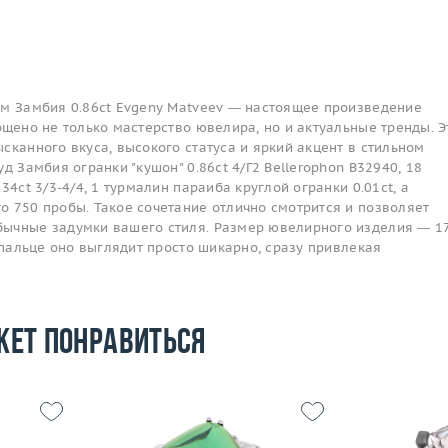
ом Замбия 0.86ct Evgeny Matveev — настоящее произведение
ощено не только мастерство ювелира, но и актуальные тренды. Э
сканного вкуса, высокого статуса и яркий акцент в стильном
д Замбия огранки "кушон" 0.86ct 4/Г2 Bellerophon B32940, 18
34ct 3/3-4/4, 1 турмалин параиба круглой огранки 0.01ct, а
о 750 пробы. Такое сочетание отлично смотрится и позволяет
ычные задумки вашего стиля. Размер ювелирного изделия — 17
а пальце оно выглядит просто шикарно, сразу привлекая
жет понравиться