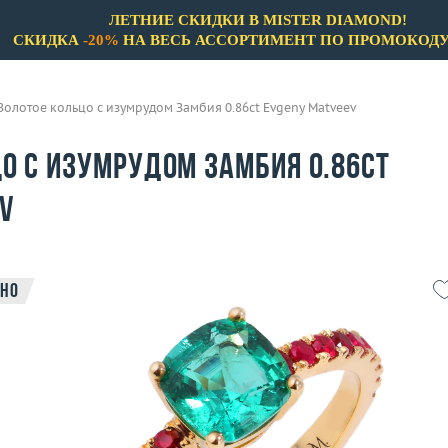
ЛЕТНИЕ СКИДКИ В MISTER DIAMOND!
СКИДКА
-20%
НА ВЕСЬ АССОРТИМЕНТ ПО ПРОМОКОД
Золотое кольцо с изумрудом Замбия 0.86ct Evgeny Matveev
о с изумрудом Замбия 0.86ct
v
но