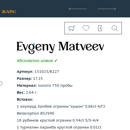
>
У
ЖАРА!
Абсолютно новое ✔
Артикул:
151025/Б227
Показать все
Размер:
17.25
Материал:
золото 750 пробы
Вес:
2.64 г
Вставки:
1 изумруд Замбия огранки "кушон" 0.86ct 4/Г2
Bellerophon B32940
18 рубинов круглой огранки 0.34ct 3/3-4/4
1 турмалин параиба круглой огранки 0.01ct