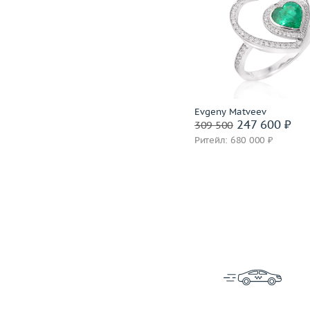
Размер
17.5
Размер
Вес (г)
7.98
Вес (г)
Материал
золото 750 пробы
Материал
золото 750
Подробнее
Подробнее
Evgeny Matveev
Evgeny Matveev
242 800 ₽
247 600 ₽
303 500
309 500
Ритейл: 882 000 ₽
Ритейл: 680 000 ₽