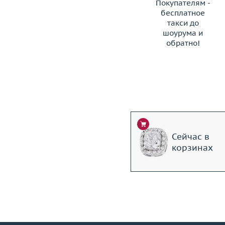
Покупателям -
бесплатное
такси до
шоурума и
обратно!
ЗАКАЗАТЬ ТАКСИ
Сейчас в
корзинах
+7 (495) 190-78-88