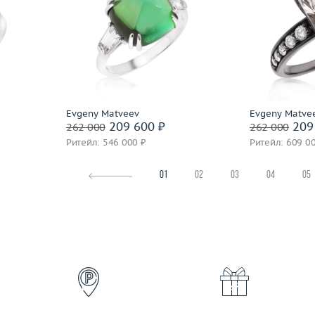
17
Размер
17.5
Размер
3.51
Вес (г)
4.63
Вес (г)
 пробы
Материал
золото 750 пробы
Материал
Подробнее
По
Evgeny Matveev
Evgeny Matve
209 600 ₽
209
262 000
262 000
Ритейл: 546 000 ₽
Ритейл: 609 0
01
02
03
04
05