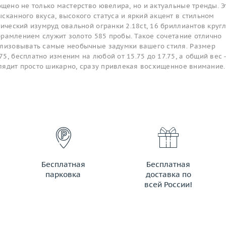
ощено не только мастерство ювелира, но и актуальные тренды. Э
сканного вкуса, высокого статуса и яркий акцент в стильном
тический изумруд овальной огранки 2.18ct, 16 бриллиантов круг
 обрамлением служит золото 585 пробы. Такое сочетание отлично
ализовывать самые необычные задумки вашего стиля. Размер
5, бесплатно изменим на любой от 15.75 до 17.75, а общий вес
ыглядит просто шикарно, сразу привлекая восхищенное внимание.
Бесплатная
Бесплатная
парковка
доставка по
всей России!