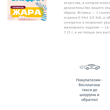
искусства, в котором вопл
доказательство вашего изы
образе. Вставка — 1 синте
огранки 0.54ct 5/5-6/6, а
смотрится и позволяет ре
ювелирного изделия — 16.7
7.25 г, и на пальце оно в
Покупателям -
бесплатное
такси до
шоурума и
обратно!
ЗАКАЗАТЬ ТАКСИ