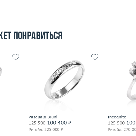
жет понравиться
17
Размер
19.75
Размер
2.46
Вес (г)
5.43
Вес (г)
 пробы
Материал
золото 750 пробы
Материал
Подробнее
По
Pasquale Bruni
Incognito
100 400 ₽
100
125 500
125 500
Ритейл: 225 000 ₽
Ритейл: 270 0