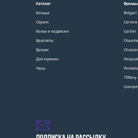
г. Москва, Тихвинский пер., д. 7,
Каталог
Бренды
стр. 1.
3D-тур по шоуруму
Кольца
Bvlgari
Бесплатная парковка
Серьги
Carrera
Колье и подвески
Cartier
Браслеты
Chaume
Каталог
Броши
Chopar
Бренды
Для мужчин
Pasqual
Часы
Pomell
Распродажа
Tiffany
Смотре
Подарочные
сертификаты
Отзывы
Бесплатная доставка
Покупка и оплата