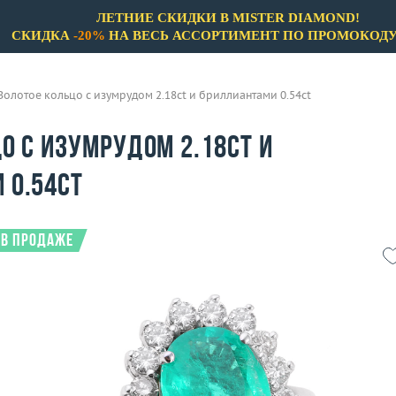
ЛЕТНИЕ СКИДКИ В MISTER DIAMOND!
СКИДКА
-20%
НА ВЕСЬ АССОРТИМЕНТ ПО ПРОМОКОД
Золотое кольцо с изумрудом 2.18ct и бриллиантами 0.54ct
о с изумрудом 2.18ct и
 0.54ct
 в продаже