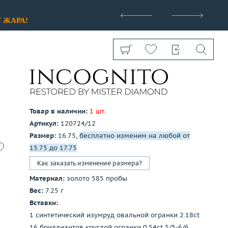
>
У
ЖАРА!
Товар в наличии:
1 шт.
Артикул:
120724/12
Показать все
Размер:
16.75,
бесплатно изменим на любой от
15.75 до 17.75
Как заказать изменение размера?
Материал:
золото 585 пробы
Вес:
7.25 г
Вставки:
1 синтетический изумруд овальной огранки 2.18ct
16 бриллиантов круглой огранки 0.54ct 5/5-6/6