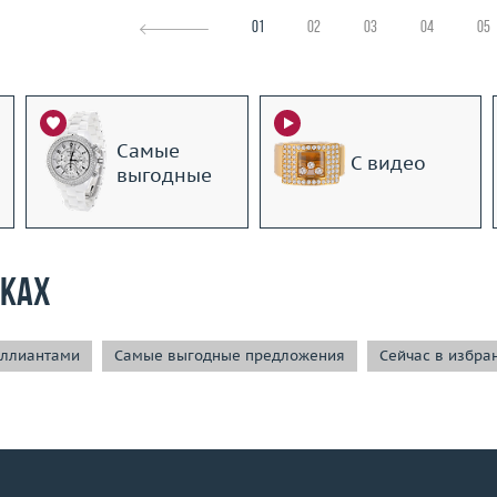
01
02
03
04
05
Самые
С видео
выгодные
рках
иллиантами
Самые выгодные предложения
Сейчас в избра