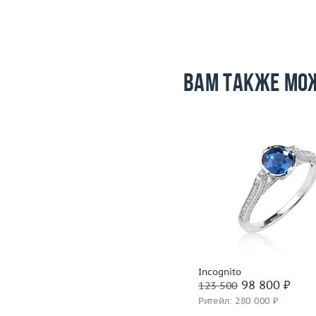
Вам также мо
Размер
17.25
Размер
Вес (г)
10.84
Вес (г)
Материал
золото 585 пробы
Материал
золото 585
Подробнее
Подробнее
Incognito
Incognito
100 000 ₽
98 800 ₽
125 000
123 500
Ритейл: 281 000 ₽
Ритейл: 280 000 ₽