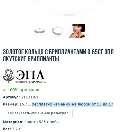
Бесплатная доставка
Покупка и оплата
О компании
Ломбард
Золотое кольцо с бриллиантами 0.65ct ЭПЛ
Контакты
Якутские бриллианты
3D-тур по шоуруму
Заказать звонок
✔ 100% оригинал
Артикул:
311218/1
Размер:
15.75,
бесплатно изменим на любой от 15 до 17
Как заказать изменение размера?
Материал:
золото 585 пробы
Вес:
2.2 г