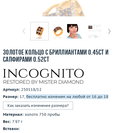
Бесплатная доставка
Покупка и оплата
О компании
Ломбард
Золотое кольцо с бриллиантами 0.45ct и
Контакты
сапфирами 0.52ct
3D-тур по шоуруму
Заказать звонок
Артикул:
250118/12
Размер:
17,
бесплатно изменим на любой от 16 до 18
Как заказать изменение размера?
Материал:
золото 750 пробы
Вес:
7.97 г
Вставки: