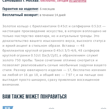
Самовывоз г. Москва:
бесплатно, сегодня
из шоурума
Гарантия на изделие
:
6 месяцев
Бесплатный возврат:
в течение 14 дней
Золотое кольцо с бриллиантами 0.45ct и сапфирами 0.52ct —
настоящее произведение искусства, в котором воплощено не
только мастерство ювелира, но и актуальные тренды. Это
доказательство вашего изысканного вкуса, высокого статуса
и яркий акцент в стильном образе. Вставка — 48
бриллиантов круглой огранки 0.45ct 3/5-4/6, 48 сапфиров
круглой огранки 0.52ct IIa(3/2)/II, а обрамлением служит
золото 750 пробы. Такое сочетание отлично смотрится и
позволяет реализовывать самые необычные задумки вашего
стиля. Размер ювелирного изделия — 17, бесплатно изменим
на любой от 16 до 18, а общий вес — 7.97 г, и на пальце оно
выглядит просто шикарно, сразу привлекая восхищенное
внимание.
Вам также может понравиться
new