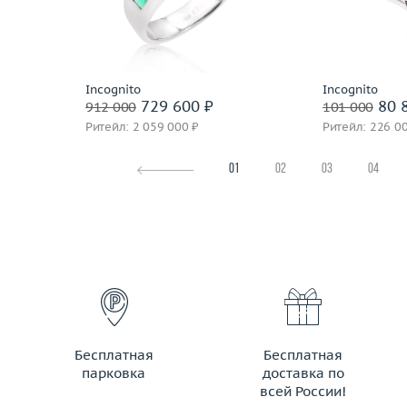
 пробы
Материал
золото 750 пробы
По
Подробнее
Incognito
Incognito
729 600 ₽
80 
912 000
101 000
Ритейл: 2 059 000 ₽
Ритейл: 226 0
01
02
03
04
Бесплатная
Бесплатная
парковка
доставка по
всей России!