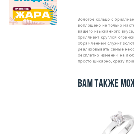
Золотое кольцо с бриллиан
воплощено не только масте
вашего изысканного вкуса,
бриллиант круглой огранки 
обрамлением служит золот
реализовывать самые необ
бесплатно изменим на любо
просто шикарно, сразу пр
Вам также мо
Размер
17.5
Размер
Вес (г)
2.81
Вес (г)