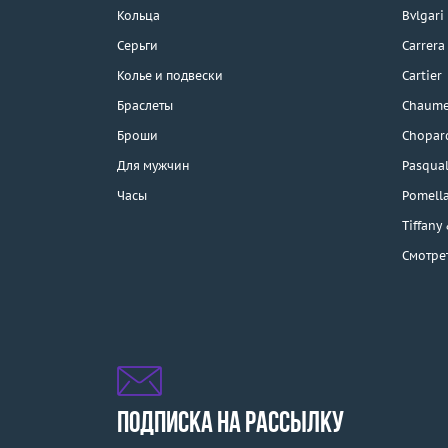
3D-тур по шоуруму
Кольца
Bvlgari
Бесплатная парковка
Серьги
Carrera
Колье и подвески
Cartier
Браслеты
Chaume
Каталог
Броши
Chopar
Бренды
Для мужчин
Pasqual
Часы
Pomell
Распродажа
Tiffany
Смотре
Подарочные
сертификаты
Отзывы
Бесплатная доставка
Покупка и оплата
ПОДПИСКА НА РАССЫЛКУ