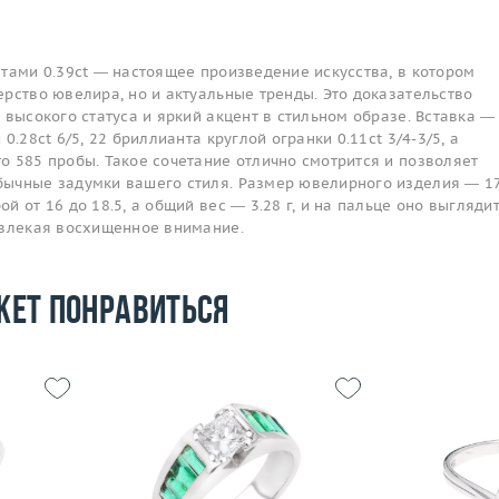
тами 0.39ct — настоящее произведение искусства, в котором
рство ювелира, но и актуальные тренды. Это доказательство
 высокого статуса и яркий акцент в стильном образе. Вставка —
0.28ct 6/5, 22 бриллианта круглой огранки 0.11ct 3/4-3/5, а
о 585 пробы. Такое сочетание отлично смотрится и позволяет
ычные задумки вашего стиля. Размер ювелирного изделия — 17
й от 16 до 18.5, а общий вес — 3.28 г, и на пальце оно выгляди
ивлекая восхищенное внимание.
жет понравиться
Размер
17.5
Размер
19.25
Вес (г)
3.56
Вес (г)
6.87
Материал