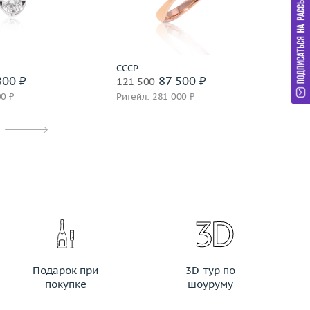
М
дробнее
Подробнее
СССР
М
800 ₽
87 500 ₽
121 500
45
00 ₽
Ритейл: 281 000 ₽
Ри
Подарок при
3D-тур по
покупке
шоуруму