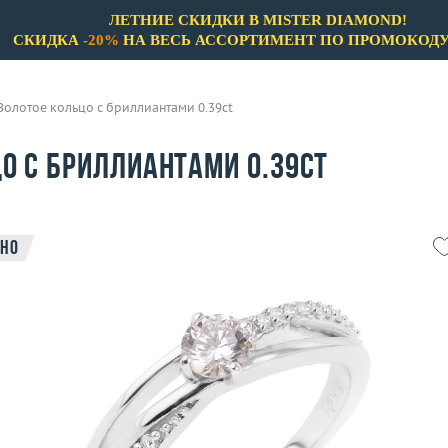
ЛЕТНИЕ СКИДКИ В MISTER DIAMOND!
СКИДКА
-20%
НА ВЕСЬ АССОРТИМЕНТ ПО ПРОМОКОД
Золотое кольцо с бриллиантами 0.39ct
о с бриллиантами 0.39ct
но