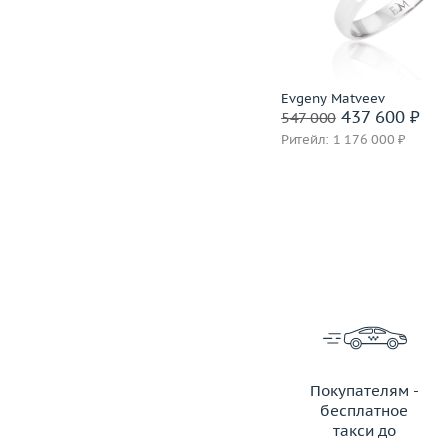
Материал
золото 750 пробы
Материал
золото 750
Подробнее
Подробнее
H.Stern
Evgeny Matveev
81 600 ₽
437 600 ₽
102 000
547 000
Ритейл: 205 000 ₽
Ритейл: 1 176 000 ₽
Покупателям -
бесплатное
такси до