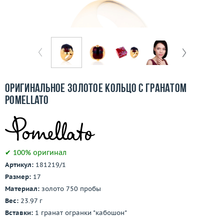
Отзывы
Бесплатная доставка
Покупка и оплата
О компании
Оригинальное золотое кольцо с гранатом
Ломбард
Pomellato
Контакты
3D-тур по шоуруму
✔ 100% оригинал
Артикул:
181219/1
Заказать звонок
Размер:
17
Материал:
золото 750 пробы
Вес:
23.97 г
Вставки:
1 гранат огранки "кабошон"