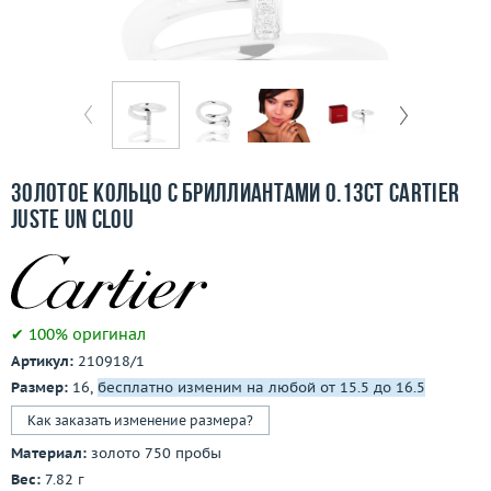
Отзывы
Бесплатная доставка
Покупка и оплата
О компании
Золотое кольцо с бриллиантами 0.13ct Cartier
Ломбард
Juste un Clou
Контакты
3D-тур по шоуруму
✔ 100% оригинал
Артикул:
210918/1
Заказать звонок
Размер:
16,
бесплатно изменим на любой от 15.5 до 16.5
Как заказать изменение размера?
Материал:
золото 750 пробы
Вес:
7.82 г