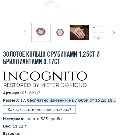
Бесплатная доставка
Покупка и оплата
О компании
Ломбард
Золотое кольцо с рубинами 1.25ct и
Контакты
бриллиантами 0.17ct
3D-тур по шоуруму
Заказать звонок
Артикул:
051024/3
Размер:
17,
бесплатно изменим на любой от 16 до 18.5
Как заказать изменение размера?
Материал:
золото 585 пробы
Вес:
11.22 г
Вставки: