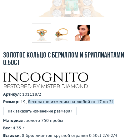
Бесплатная доставка
Покупка и оплата
О компании
Ломбард
Золотое кольцо с бериллом и бриллиантами
Контакты
0.50ct
3D-тур по шоуруму
Заказать звонок
Артикул:
101118/2
Размер:
19,
бесплатно изменим на любой от 17 до 21
Как заказать изменение размера?
Материал:
золото 750 пробы
Вес:
4.35 г
Вставки:
8 бриллиантов круглой огранки 0.50ct 2/3-2/4