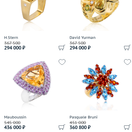
H.Stern
David Yurman
367 500
367 500
294 000 ₽
294 000 ₽
Mauboussin
Pasquale Bruni
545 000
451 000
436 000 ₽
360 800 ₽