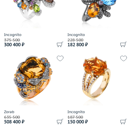
Теги
Испания
Выбрано:
всё
Применить
Incognito
Incognito
375 500
228 500
300 400 ₽
182 800 ₽
Zorab
Incognito
635 500
187 500
508 400 ₽
150 000 ₽