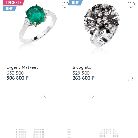
В резерве
new
new
Evgeny Matveev
Incognito
633 500
329 500
506 800 ₽
263 600 ₽