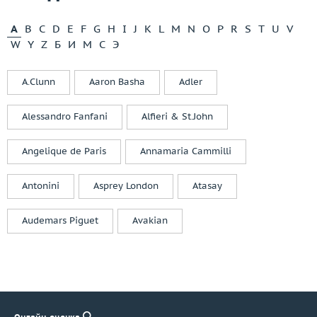
A
B
C
D
E
F
G
H
I
J
K
L
M
N
O
P
R
S
T
U
V
W
Y
Z
Б
И
М
С
Э
A.Clunn
Aaron Basha
Adler
Alessandro Fanfani
Alfieri & St.John
Angelique de Paris
Annamaria Cammilli
Antonini
Asprey London
Atasay
Audemars Piguet
Avakian