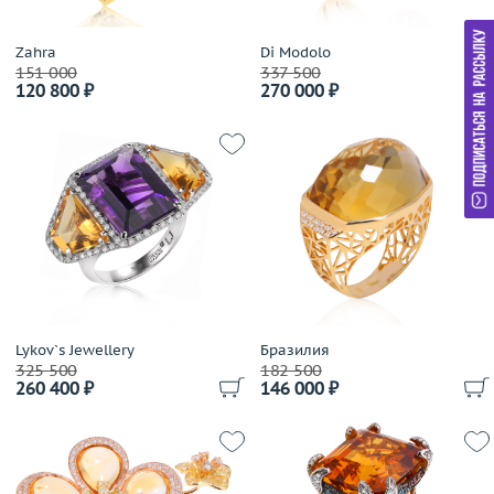
Zahra
Di Modolo
151 000
337 500
120 800 ₽
270 000 ₽
Lykov`s Jewellery
Бразилия
325 500
182 500
260 400 ₽
146 000 ₽