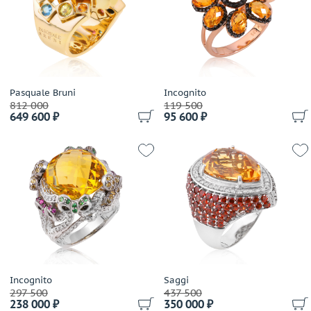
Pasquale Bruni
Incognito
812 000
119 500
649 600 ₽
95 600 ₽
Incognito
Saggi
297 500
437 500
238 000 ₽
350 000 ₽