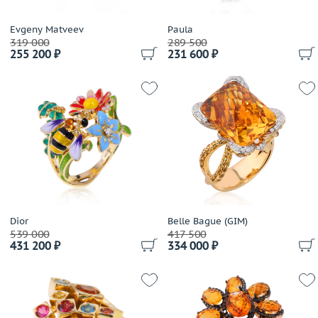
Evgeny Matveev
Paula
319 000
289 500
255 200 ₽
231 600 ₽
Dior
Belle Bague (GIM)
539 000
417 500
431 200 ₽
334 000 ₽