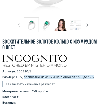
Бесплатная доставка
Покупка и оплата
О компании
Ломбард
Восхитительное золотое кольцо с изумрудом
Контакты
0.90ct
3D-тур по шоуруму
Заказать звонок
Артикул:
200820/1
Размер:
16.5,
бесплатно изменим на любой от 15.5 до 17.5
Как заказать изменение размера?
Материал:
золото 750 пробы
Вес:
3.98 г
Вставки: