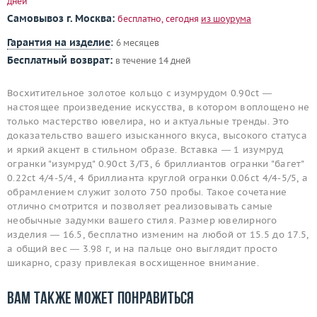
дней
Самовывоз г. Москва:
бесплатно, сегодня
из шоурума
Гарантия на изделие
:
6 месяцев
Бесплатный возврат:
в течение 14 дней
Восхитительное золотое кольцо с изумрудом 0.90ct —
настоящее произведение искусства, в котором воплощено не
только мастерство ювелира, но и актуальные тренды. Это
доказательство вашего изысканного вкуса, высокого статуса
и яркий акцент в стильном образе. Вставка — 1 изумруд
огранки "изумруд" 0.90ct 3/Г3, 6 бриллиантов огранки "багет"
0.22ct 4/4-5/4, 4 бриллианта круглой огранки 0.06ct 4/4-5/5, а
обрамлением служит золото 750 пробы. Такое сочетание
отлично смотрится и позволяет реализовывать самые
необычные задумки вашего стиля. Размер ювелирного
изделия — 16.5, бесплатно изменим на любой от 15.5 до 17.5,
а общий вес — 3.98 г, и на пальце оно выглядит просто
шикарно, сразу привлекая восхищенное внимание.
Вам также может понравиться