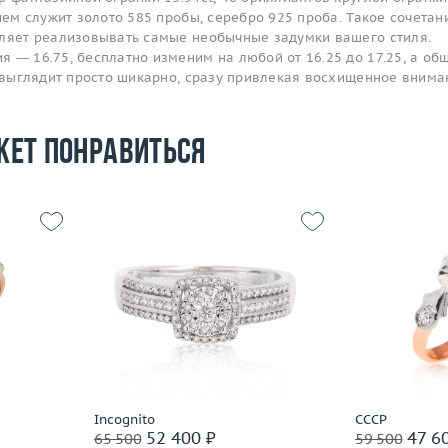
нием служит золото 585 пробы, серебро 925 проба. Такое сочетан
оляет реализовывать самые необычные задумки вашего стиля.
 — 16.75, бесплатно изменим на любой от 16.25 до 17.25, а об
о выглядит просто шикарно, сразу привлекая восхищенное внима
жет понравиться
Размер
17.5
Размер
18.5
Вес (г)
3.12
Вес (г)
3.57
Материал
золото 585 пробы
Материал
 пробы
Подробнее
По
Incognito
СССР
52 400 ₽
47 6
65 500
59 500