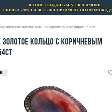
ЛЕТНИЕ СКИДКИ В MISTER DIAMOND!
СКИДКА
-20%
НА ВЕСЬ АССОРТИМЕНТ ПО ПРОМОКОД
Внушительное золотое кольцо с коричневым сапфиром 13.54ct
 золотое кольцо с коричневым
54ct
но