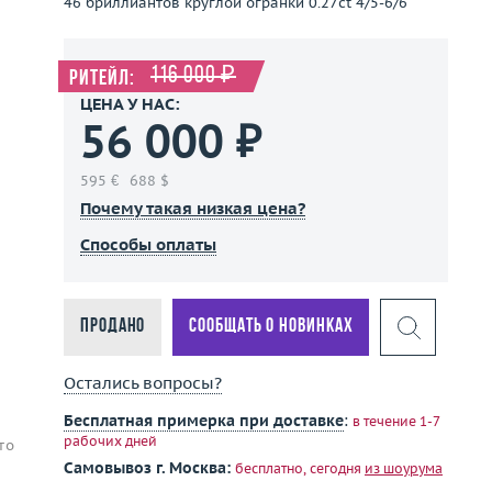
46 бриллиантов круглой огранки 0.27ct 4/5-6/6
116 000 ₽
Ритейл:
ЦЕНА У НАС:
56 000 ₽
595 €
688 $
Почему такая низкая цена?
Способы оплаты
Продано
Сообщать о новинках
Остались вопросы?
Бесплатная примерка при доставке
:
в течение 1-7
рабочих дней
то
Самовывоз г. Москва:
бесплатно, сегодня
из шоурума