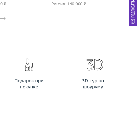
00 ₽
Ритейл: 140 000 ₽
Ри
Подарок при
3D-тур по
покупке
шоуруму