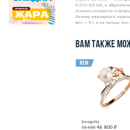
0.27ct 4/5-6/6, а обрамле
отлично смотрится и позв
Размер ювелирного изделия
вес — 8 г, и на пальце он
Вам также мо
new
Размер
15.75
Размер
Вес (г)
3.02
Вес (г)
Материал
золото 585 пробы
Материал
золото 585
Подробнее
Подробнее
МЮЗ
Incognito
50 400 ₽
46 800 ₽
63 000
58 500