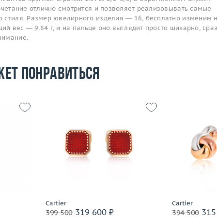
сочетание отлично смотрится и позволяет реализовывать самые
 стиля. Размер ювелирного изделия — 16, бесплатно изменим 
щий вес — 9.84 г, и на пальце оно выглядит просто шикарно, сра
нимание.
жет понравиться
Вес (г)
16.8
Вес (г)
6.17
Материал
золото 750 пробы
Материал
 пробы
Подробнее
По
Cartier
Cartier
319 600 ₽
315
399 500
394 500