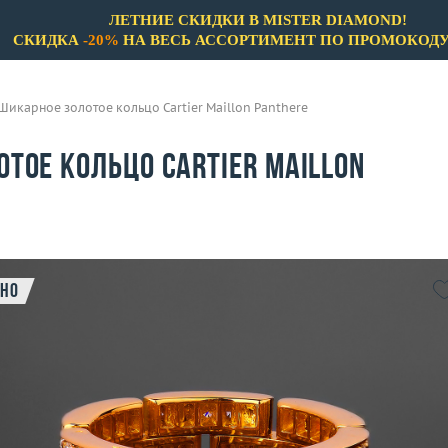
ЛЕТНИЕ СКИДКИ В MISTER DIAMOND!
СКИДКА
-20%
НА ВЕСЬ АССОРТИМЕНТ ПО ПРОМОКОД
Шикарное золотое кольцо Cartier Maillon Panthere
тое кольцо Cartier Maillon
но