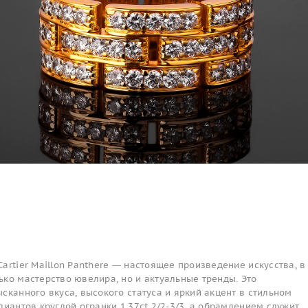
artier Maillon Panthere — настоящее произведение искусства, в
ко мастерство ювелира, но и актуальные тренды. Это
сканного вкуса, высокого статуса и яркий акцент в стильном
лиантов круглой огранки 1.37ct 2/2-3/3, а обрамлением служит