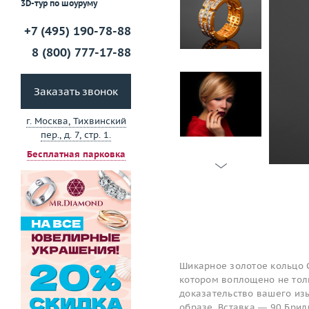
3D-тур по шоуруму
+7 (495) 190-78-88
8 (800) 777-17-88
Заказать звонок
г. Москва, Тихвинский
пер., д. 7, стр. 1.
Бесплатная парковка
Шикарное золотое кольцо C
котором воплощено не толь
доказательство вашего изы
образе. Вставка — 90 Брил