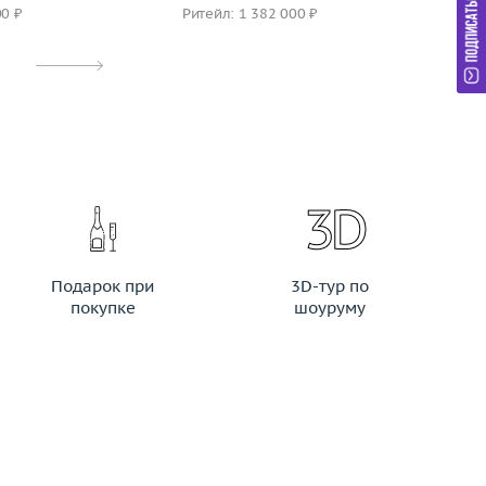
00 ₽
Ритейл: 1 382 000 ₽
Ри
Подарок при
3D-тур по
покупке
шоуруму