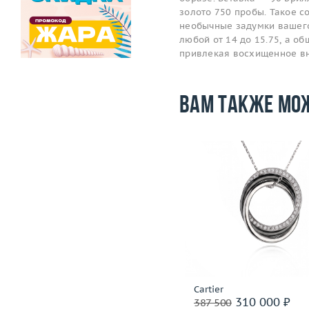
золото 750 пробы. Такое 
необычные задумки вашего
любой от 14 до 15.75, а об
привлекая восхищенное в
Вам также мо
Размер
17.75
Вес (г)
28.07
Вес (г)
Материал
золото 750 пробы
Материал
золото 750
Подробнее
Подробнее
Incognito
Cartier
1 399 600 ₽
310 000 ₽
1 749 500
387 500