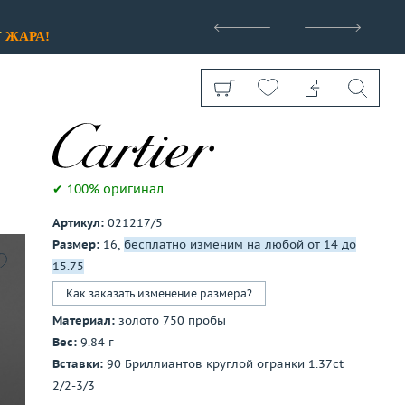
>
У
ЖАРА!
✔ 100% оригинал
Артикул:
021217/5
Показать все
Размер:
16,
бесплатно изменим на любой от 14 до
15.75
Как заказать изменение размера?
Материал:
золото 750 пробы
Вес:
9.84 г
Вставки:
90 Бриллиантов круглой огранки 1.37ct
2/2-3/3