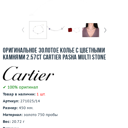
Бесплатная доставка
Покупка и оплата
О компании
Ломбард
Оригинальное золотое колье с цветными
Контакты
камнями 2.57ct Cartier Pasha Multi Stone
3D-тур по шоуруму
Заказать звонок
✔ 100% оригинал
Товар в наличии:
1 шт.
Артикул:
271025/14
Размер:
450 мм.
Материал:
золото 750 пробы
Вес:
20.72 г