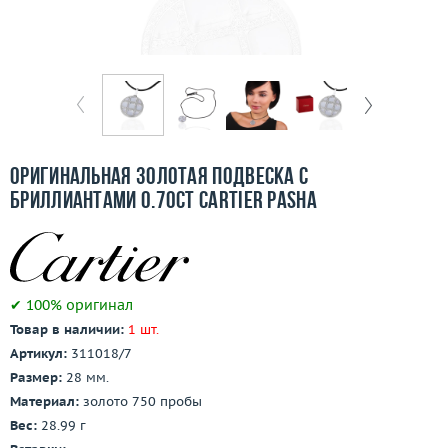
Отзывы
Бесплатная доставка
Покупка и оплата
О компании
Оригинальная золотая подвеска с
Ломбард
бриллиантами 0.70ct Cartier Pasha
Контакты
3D-тур по шоуруму
✔ 100% оригинал
Товар в наличии:
1 шт.
Заказать звонок
Артикул:
311018/7
Размер:
28 мм.
Материал:
золото 750 пробы
Вес:
28.99 г