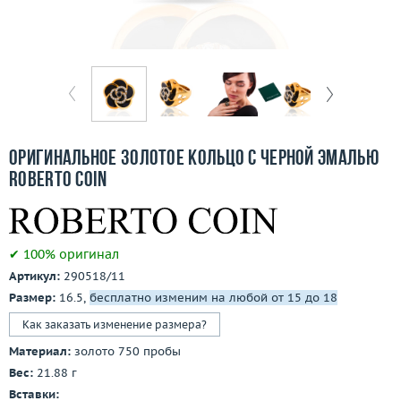
Отзывы
Бесплатная доставка
Покупка и оплата
О компании
Оригинальное золотое кольцо с черной эмалью
Ломбард
Roberto Coin
Контакты
✔ 100% оригинал
3D-тур по шоуруму
Артикул:
290518/11
Размер:
16.5,
бесплатно изменим на любой от 15 до 18
Заказать звонок
Как заказать изменение размера?
Материал:
золото 750 пробы
Вес:
21.88 г
Вставки: