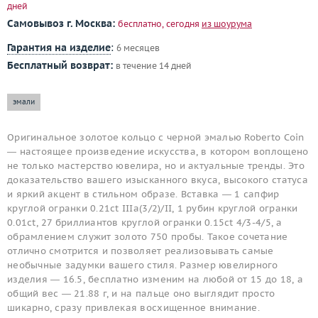
дней
Самовывоз г. Москва:
бесплатно, сегодня
из шоурума
Гарантия на изделие
:
6 месяцев
Бесплатный возврат:
в течение 14 дней
эмали
Оригинальное золотое кольцо с черной эмалью Roberto Coin
— настоящее произведение искусства, в котором воплощено
не только мастерство ювелира, но и актуальные тренды. Это
доказательство вашего изысканного вкуса, высокого статуса
и яркий акцент в стильном образе. Вставка — 1 сапфир
круглой огранки 0.21ct IIIa(3/2)/II, 1 рубин круглой огранки
0.01ct, 27 бриллиантов круглой огранки 0.15ct 4/3-4/5, а
обрамлением служит золото 750 пробы. Такое сочетание
отлично смотрится и позволяет реализовывать самые
необычные задумки вашего стиля. Размер ювелирного
изделия — 16.5, бесплатно изменим на любой от 15 до 18, а
общий вес — 21.88 г, и на пальце оно выглядит просто
шикарно, сразу привлекая восхищенное внимание.