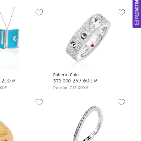
11.14
Размер
16.5
золото 750 пробы
Вес (г)
7.02
Материал
золото 750 пробы
корзину
В корзину
вать на 24 часа
Roberto Coin
Забронировать на 24 часа
 200 ₽
297 600 ₽
372 000
00 ₽
Ритейл: 717 000 ₽
Размер
17
Вес (г)
2.35
Материал
золото 750 пробы