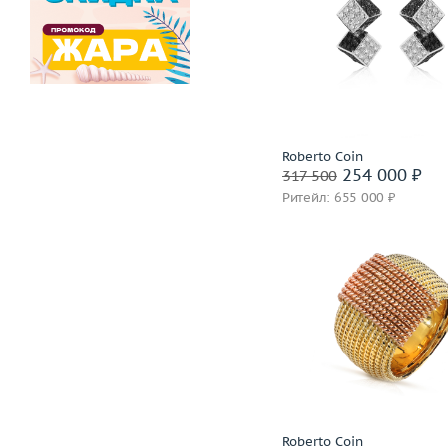
Вес (г)
Материал
золото 750
В корзину
Забронировать на 24 
Roberto Coin
254 000 ₽
317 500
Ритейл: 655 000 ₽
Размер
Вес (г)
Материал
золото 750
В корзину
Roberto Coin