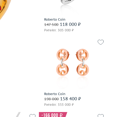
В корзину
Roberto Coin
Забронировать на 24 часа
118 000 ₽
147 500
Ритейл: 305 000 ₽
Вес (г)
9.37
Материал
золото 750 пробы
В корзину
Забронировать на 24 часа
Roberto Coin
158 400 ₽
198 000
Ритейл: 353 000 ₽
-166 000
i