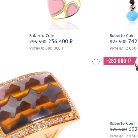
Chimento
 пробы
Материал
золото 750 пробы
Вес (г)
Материал
Chopard
В корзину
Choron Diamond
В 
Coaro
часа
Забронировать на 24 часа
Constantin Artmayer
Roberto Coin
Roberto Coin
Заброниро
236 400 ₽
742
295 500
927 500
Corsi
Ритейл: 680 000 ₽
Ритейл: 2 050
Crivelli
Dada Arrigoni
-283 000
i
Damas
Damiani
Dario & Pietro
17.25
Вес (г)
17.46
David Yurman
Материал
 пробы
De Beers
В 
De Dears
De Grisogono
Заброниро
Delfina Delettrez
Roberto Coin
часа
692
975 500
Della Riva
Ритейл: 2 150