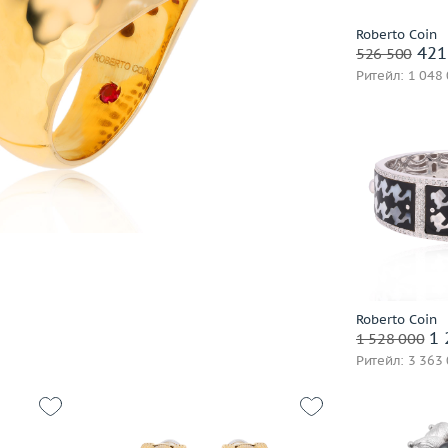
Выбрано:
всё
Annamaria Cammilli
Roberto Coin
часа
Заброниро
421
ANT Jewellery
526 500
Ритейл: 1 048
Antonini
Argos
Artemoda
Asprey London
Atasay
Вес (г)
Audemars Piguet
Материал
Avakian
В 
Balocchi Preziosi
Baraka
Baume&Mercier
Заброниро
Roberto Coin
1 
Belle Bague (GIM)
1 528 000
Ритейл: 3 363
Bellini
Benfaremo Marco
Bernhard H.Mayer
Bersani