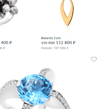
18.5
Вес (г)
7.23
12.4
Материал
золото 750 пробы
золото 750 пробы
Подробнее
корзину
Сообщить о снятии брони
Roberto Coin
вать на 24 часа
 400 ₽
152 800 ₽
191 000
00 ₽
Ритейл: 397 000 ₽
17
19.58
золото 750 пробы
корзину
вать на 24 часа