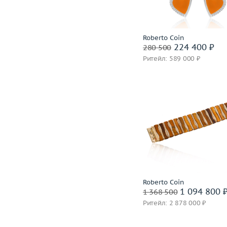
Подробнее
Оставить заявку
Roberto Coin
224 400 ₽
280 500
Ритейл: 589 000 ₽
Сообщить о снятии бр
Вес (г)
Материал
золото 750
В корзину
Roberto Coin
Забронировать на 24 
1 094 800 
1 368 500
Ритейл: 2 878 000 ₽