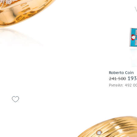
Di Modolo
Diamanti
Diamond Point
Dior
Dubey&Schaldenbrand
Вес (г)
Материал
Ebel
Effepi Gioielli
В 
Emil Kraus
Emmeti
Заброниро
Enigma
Roberto Coin
193
241 500
Evgeny Matveev
Ритейл: 492 0
F. B. Gioielli
F.DN.ORO
Faberge
Fani
Favero
7.35
Размер
17.25
 пробы
Вес (г)
6.61
Felice
Материал
золото 750 пробы
Feraud