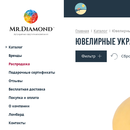
>
осле примерки!
Главная
Каталог
Ювелирны
Ювелирные укр
Каталог
Бренды
Фильтр
Сбро
Распродажа
Тип украшения
Подарочные сертификаты
Кольца
Отзывы
Серьги
Бесплатная доставка
Колье и подвески
Покупка и оплата
Браслеты
Размер
О компании
Броши
Вес (г)
Материал
Часы
золото 750
Ломбард
Для мужчин
Контакты
В корзину