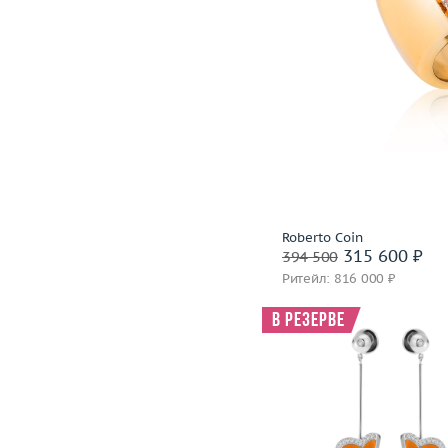
Roberto Coin
315 600 ₽
394 500
Ритейл: 816 000 ₽
В резерве
Вес (г)
Материал
золото 750