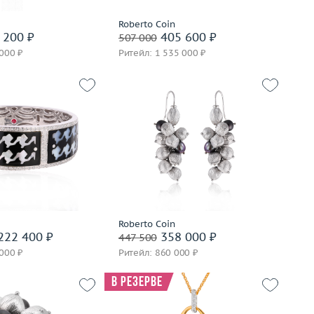
Забронировать на 24 часа
Roberto Coin
вать на 24 часа
 200 ₽
405 600 ₽
507 000
 000 ₽
Ритейл: 1 535 000 ₽
67.31
Вес (г)
16.87
золото 750 пробы
Материал
золото 750 пробы
корзину
В корзину
вать на 24 часа
Забронировать на 24 часа
Roberto Coin
222 400 ₽
358 000 ₽
447 500
 000 ₽
Ритейл: 860 000 ₽
В резерве