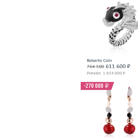
Размер
Вес (г)
Материал
золото 750
В корзину
Roberto Coin
611 600 ₽
764 500
Забронировать на 24 
Ритейл: 1 854 000 ₽
-270 000
i
Вес (г)
Материал
золото 750
В корзину