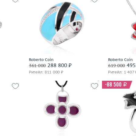
Giloro
Giorgio Visconti
Giovanni Ferraris
Размер
17
17.5
Вес (г)
13.06
Вес (г)
Girard Perregaux
18.94
Материал
золото 750 пробы
Материал
Gold Dreams
 пробы
Gold Of Brazil
В корзину
В 
Gourji
Roberto Coin
Roberto Coin
Grand Maitre
Забронировать на 24 часа
Заброниро
288 800 ₽
495
361 000
619 000
Grandiose
часа
Ритейл: 811 000 ₽
Ритейл: 1 407 
Gravelona Toce
Grimoldi
-88 500
i
Grissoni
Gucci
Guy Laroche
20.2
Вес (г)
15.62
Размер
 пробы
Материал
золото 750 пробы
Вес (г)
H.Stern
Материал
Harpo's
В корзину
Harry Winston
В 