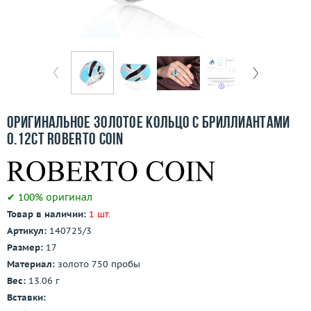
Бесплатная доставка
Покупка и оплата
О компании
Ломбард
Оригинальное золотое кольцо с бриллиантами
Контакты
0.12ct Roberto Coin
3D-тур по шоуруму
✔ 100% оригинал
Заказать звонок
Товар в наличии:
1 шт.
Артикул:
140725/3
Размер:
17
Материал:
золото 750 пробы
Вес:
13.06 г
Вставки: