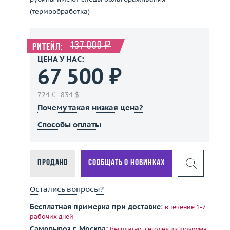
(термообработка)
137 000 ₽
Ритейл:
ЦЕНА У НАС:
67 500 ₽
724 €
834 $
Почему такая низкая цена?
Способы оплаты
Продано
Сообщать о новинках
Остались вопросы?
Бесплатная примерка при доставке
:
в течение 1-7
рабочих дней
Самовывоз г. Москва:
бесплатно, сегодня
из шоурума