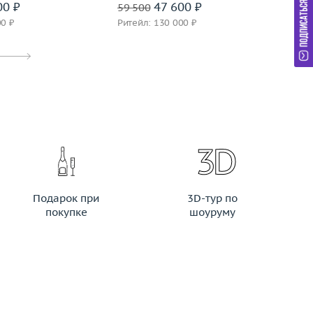
00 ₽
47 600 ₽
59 500
64
00 ₽
Ритейл: 130 000 ₽
Ри
Подарок при
3D-тур по
покупке
шоуруму