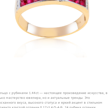
льцо с рубинами 1.44ct — настоящее произведение искусства, в
ко мастерство ювелира, но и актуальные тренды. Это
сканного вкуса, высокого статуса и яркий акцент в стильном
ианта круглой огранки 0.17ct 4/5-4/6, 24 рубина огранки