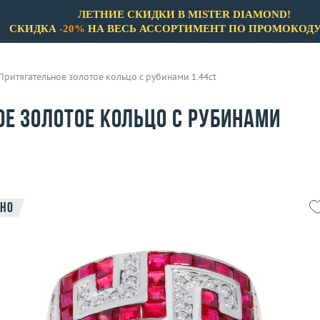
ЛЕТНИЕ СКИДКИ В MISTER DIAMOND!
СКИДКА
-20%
НА ВЕСЬ АССОРТИМЕНТ ПО ПРОМОКОД
Притягательное золотое кольцо с рубинами 1.44ct
ое золотое кольцо с рубинами
но