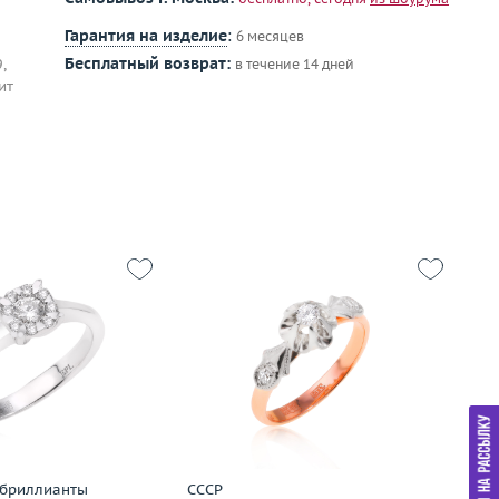
Гарантия на изделие
:
6 месяцев
Бесплатный возврат:
,
в течение 14 дней
ит
Размер
16.5
Р
15.25
Вес (г)
2.85
Ве
2.55
Материал
золото 583 пробы
М
золото 585 пробы
Подробнее
дробнее
 бриллианты
СССР
In