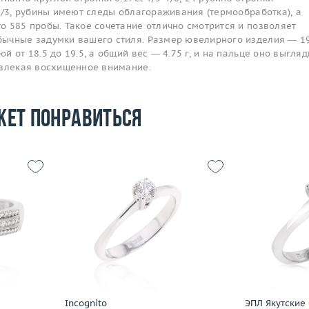
й/3, рубины имеют следы облагораживания (термообработка), а
о 585 пробы. Такое сочетание отлично смотрится и позволяет
ычные задумки вашего стиля. Размер ювелирного изделия — 19
 от 18.5 до 19.5, а общий вес — 4.75 г, и на пальце оно выгляд
ивлекая восхищенное внимание.
жет понравиться
17.5
Размер
16.75
3.12
Вес (г)
2.84
Размер
 пробы
Материал
золото 750 пробы
Вес (г)
Материал
Подробнее
По
Incognito
ЭПЛ Якутские