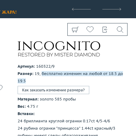
>
У
ЖАРА!
Артикул:
160322/9
Размер:
19,
бесплатно изменим на любой от 18.5 до
Показать все
19.5
Как заказать изменение размера?
Материал:
золото 585 пробы
Вес:
4.75 г
Вставки:
24 бриллианта круглой огранки 0.17ct 4/5-4/6
24 рубина огранки "принцесса" 1.44ct красный/3
рубины имеют следы облагораживания