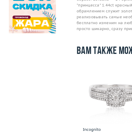
"принцесса" 1.44ct красны
обрамлением служит золот
реализовывать самые необ
бесплатно изменим на любой
просто шикарно, сразу пр
Вам также мо
Размер
Размер
18.25
Вес (г)
Вес (г)
2.82
Материал
золото 585
Материал
золото 750 пробы
Подробнее
Подробнее
СССР
Incognito