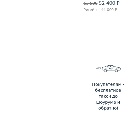
54 000 ₽
52 400 ₽
67 500
65 500
Ритейл: 150 000 ₽
Ритейл: 144 000 ₽
Покупателям -
бесплатное
такси до
шоурума и
обратно!
ЗАКАЗАТЬ ТАКСИ