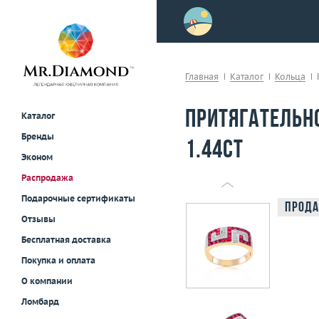
>
осле примерки!
Главная
Каталог
Кольца
Притягательн
Каталог
Бренды
1.44ct
Эконом
Распродажа
Подарочные сертификаты
Прода
Отзывы
Бесплатная доставка
Покупка и оплата
О компании
Ломбард