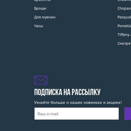
Каталог
Броши
Chopar
Бренды
Для мужчин
Pasqual
Часы
Pomell
Эконом
Tiffany
Смотре
Распродажа
Подарочные
сертификаты
Отзывы
Бесплатная доставка
ПОДПИСКА НА РАССЫЛКУ
Узнайте больше о наших новинках и акциях!
Покупка и оплата
О компании