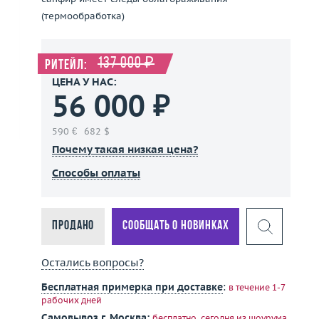
(термообработка)
137 000 ₽
Ритейл:
ЦЕНА У НАС:
56 000 ₽
590 €
682 $
Почему такая низкая цена?
Способы оплаты
Продано
Сообщать о новинках
Остались вопросы?
й
Бесплатная примерка при доставке
:
в течение 1-7
рабочих дней
Самовывоз г. Москва:
бесплатно, сегодня
из шоурума