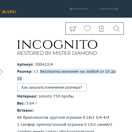
>
У
ЖАРА!
Артикул:
300422/4
Размер:
17,
бесплатно изменим на любой от 16 до
Показать все
18
Как заказать изменение размера?
Материал:
золото 750 пробы
Вес:
5.64 г
Вставки:
48 бриллиантов круглой огранки 0.18ct 3/4-4/4
1 сапфир прямоугольной огранки 0.13ct синий/2
сапфир имеет следы облагораживания