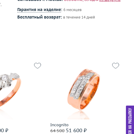
,
Гарантия на изделие
:
6 месяцев
Бесплатный возврат:
в течение 14 дней
16.5
Размер
18.5
Р
2.85
Вес (г)
5.48
Ве
золото 583 пробы
Материал
золото 585 пробы
М
дробнее
Подробнее
Incognito
СС
00 ₽
51 600 ₽
64 500
59