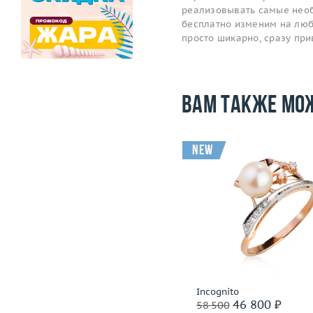
реализовывать самые необ
бесплатно изменим на любо
просто шикарно, сразу пр
Вам также мо
new
Размер
15.75
Размер
Вес (г)
3.02
Вес (г)
Материал
золото 585 пробы
Материал
золото 585
Подробнее
Подробнее
МЮЗ
Incognito
50 400 ₽
46 800 ₽
63 000
58 500