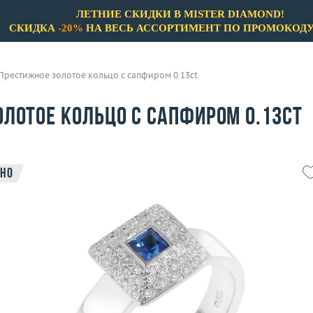
ЛЕТНИЕ СКИДКИ В MISTER DIAMOND!
СКИДКА
-20%
НА ВЕСЬ АССОРТИМЕНТ ПО ПРОМОКОД
Престижное золотое кольцо с сапфиром 0.13ct
лотое кольцо с сапфиром 0.13ct
но