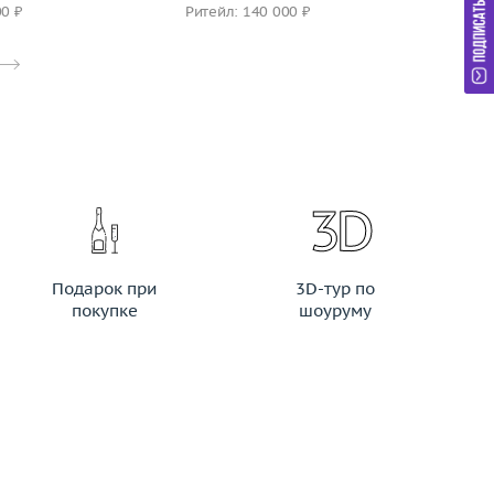
00 ₽
Ритейл: 140 000 ₽
Ри
Подарок при
3D-тур по
покупке
шоуруму