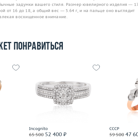
ычные задумки вашего стиля. Размер ювелирного изделия — 17
й от 16 до 18, а общий вес — 5.64 г, и на пальце оно выглядит
ивлекая восхищенное внимание.
жет понравиться
Размер
17.5
Размер
18.5
Вес (г)
3.12
Вес (г)
3.57
Материал
золото 585 пробы
Материал
 пробы
Подробнее
По
Incognito
СССР
52 400 ₽
47 6
65 500
59 500