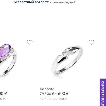
Бесплатный возврат:
в течение 14 дней
Размер
17
17
Вес (г)
3.52
Р
4.02
Материал
золото 585 пробы
Ве
золото 585 пробы
М
Подробнее
дробнее
Incognito
In
00 ₽
63 600 ₽
79 500
82
00 ₽
Ритейл: 170 000 ₽
Ри