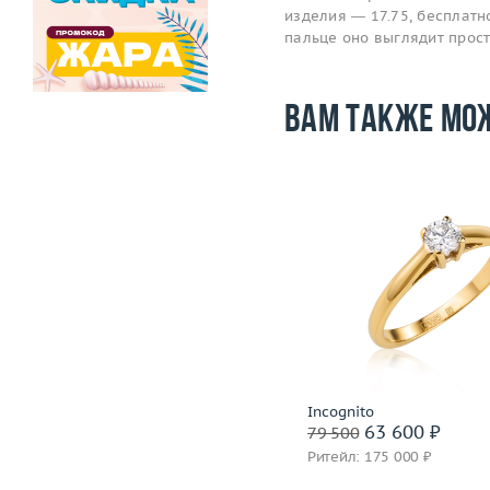
изделия — 17.75, бесплатно
пальце оно выглядит прос
Вам также мо
Размер
19.75
Размер
Вес (г)
3.73
Вес (г)
Материал
золото 750 пробы
Материал
золото 585
Подробнее
Подробнее
Boucheron
Incognito
67 200 ₽
63 600 ₽
84 000
79 500
Ритейл: 141 000 ₽
Ритейл: 175 000 ₽