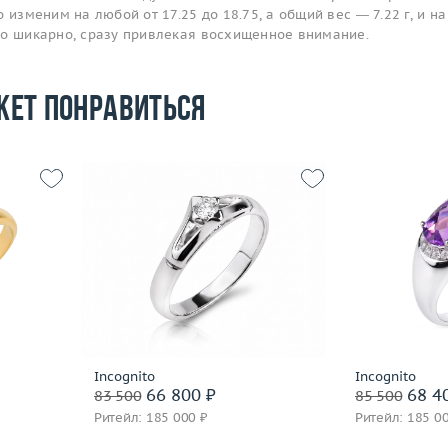
 изменим на любой от 17.25 до 18.75, а общий вес — 7.22 г, и на
то шикарно, сразу привлекая восхищенное внимание.
жет понравиться
17.75
Размер
19.75
2.39
Вес (г)
4.59
Размер
 пробы
Материал
золото 585 пробы
Вес (г)
Материал
Подробнее
По
Incognito
Incognito
66 800 ₽
68 4
83 500
85 500
Ритейл: 185 000 ₽
Ритейл: 185 0