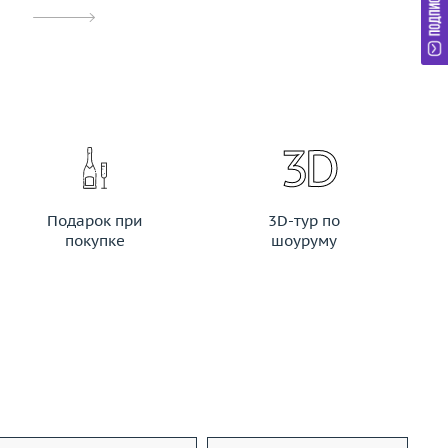
Подарок при
3D-тур по
покупке
шоуруму