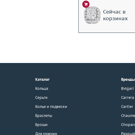
Сейчас в
корзинах
+7 (495) 190-78-88
8 (800) 777-17-88
г. Москва, Тихвинский пер., д. 7,
Каталог
Бренды
стр. 1.
3D-тур по шоуруму
Кольца
Bvlgari
Бесплатная парковка
Серьги
Carrera
Колье и подвески
Cartier
Браслеты
Chaume
Каталог
Броши
Chopar
Бренды
Для мужчин
Pasqual