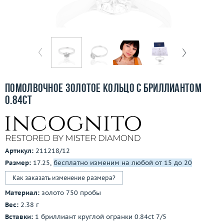
Бесплатная доставка
Покупка и оплата
О компании
Ломбард
Помолвочное золотое кольцо с бриллиантом
Контакты
0.84ct
3D-тур по шоуруму
Заказать звонок
Артикул:
211218/12
Размер:
17.25,
бесплатно изменим на любой от 15 до 20
Как заказать изменение размера?
Материал:
золото 750 пробы
Вес:
2.38 г
Вставки:
1 бриллиант круглой огранки 0.84ct 7/5